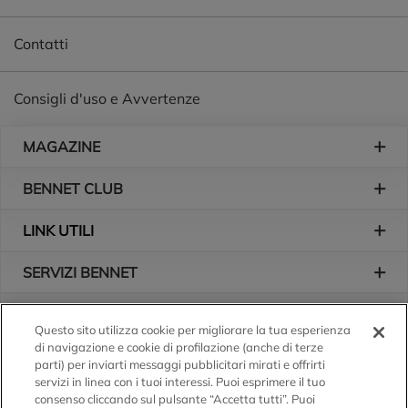
Contatti
Consigli d'uso e Avvertenze
Piè di pagina
MAGAZINE
BENNET CLUB
LINK UTILI
SERVIZI BENNET
L'AZIENDA
Questo sito utilizza cookie per migliorare la tua esperienza
di navigazione e cookie di profilazione (anche di terze
Logo Bennet
Seguici sui nostri canali
parti) per inviarti messaggi pubblicitari mirati e offrirti
servizi in linea con i tuoi interessi. Puoi esprimere il tuo
consenso cliccando sul pulsante “Accetta tutti”. Puoi