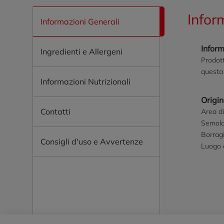
Infor
Informazioni Generali
Inform
Ingredienti e Allergeni
Prodott
questa 
Informazioni Nutrizionali
Origi
Contatti
Area di
Semola 
Borragi
Consigli d'uso e Avvertenze
Luogo d
Piè di pagina