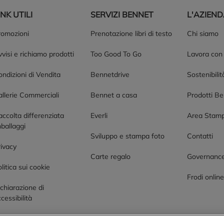
INK UTILI
SERVIZI BENNET
L'AZIEN
romozioni
Prenotazione libri di testo
Chi siamo
visi e richiamo prodotti
Too Good To Go
Lavora con
ndizioni di Vendita
Bennetdrive
Sostenibilit
allerie Commerciali
Bennet a casa
Prodotti B
accolta differenziata
Everli
Area Stam
ballaggi
Sviluppo e stampa foto
Contatti
rivacy
Carte regalo
Governanc
litica sui cookie
Frodi onlin
chiarazione di
cessibilità