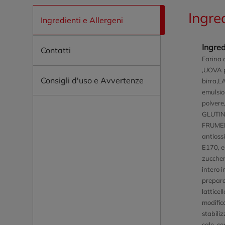
Ingre
Ingredienti e Allergeni
Ingred
Contatti
Farina 
,UOVA p
Consigli d'uso e Avvertenze
birra,L
emulsio
polvere,
GLUTIN
FRUMEN
antioss
E170, e
zuccher
intero 
preparat
latticel
modifica
stabili
sale, c