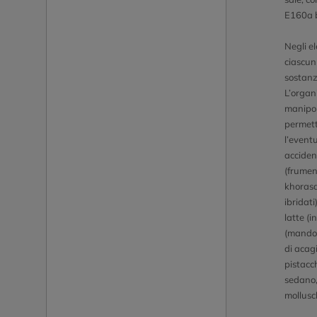
E160a 
Negli el
ciascun
sostanz
L’organi
manipol
permett
l’event
acciden
(frumen
khorasa
ibridati
latte (i
(mandor
di acagi
pistacc
sedano, 
mollusc