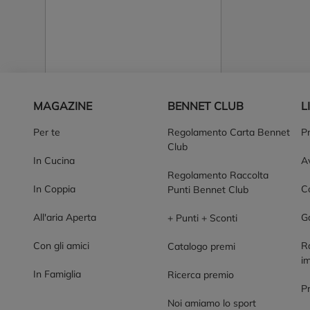
Piè di pagina
MAGAZINE
BENNET CLUB
L
Per te
Regolamento Carta Bennet
P
Club
In Cucina
Av
Regolamento Raccolta
In Coppia
Co
Punti Bennet Club
All'aria Aperta
G
+ Punti + Sconti
Con gli amici
R
Catalogo premi
im
In Famiglia
Ricerca premio
P
Noi amiamo lo sport