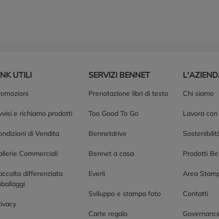
INK UTILI
SERVIZI BENNET
L'AZIEN
romozioni
Prenotazione libri di testo
Chi siamo
visi e richiamo prodotti
Too Good To Go
Lavora con
ndizioni di Vendita
Bennetdrive
Sostenibilit
allerie Commerciali
Bennet a casa
Prodotti B
accolta differenziata
Everli
Area Stam
ballaggi
Sviluppo e stampa foto
Contatti
rivacy
Carte regalo
Governanc