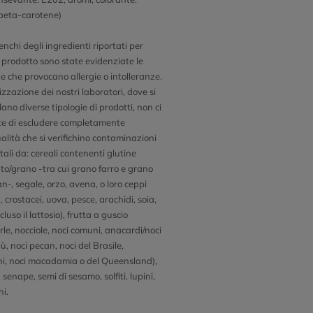
beta-carotene)
enchi degli ingredienti riportati per
 prodotto sono state evidenziate le
e che provocano allergie o intolleranze.
zzazione dei nostri laboratori, dove si
ano diverse tipologie di prodotti, non ci
e di escludere completamente
ualità che si verifichino contaminazioni
tali da: cereali contenenti glutine
to/grano -tra cui grano farro e grano
n-, segale, orzo, avena, o loro ceppi
), crostacei, uova, pesce, arachidi, soia,
ncluso il lattosio), frutta a guscio
le, nocciole, noci comuni, anacardi/noci
ù, noci pecan, noci del Brasile,
hi, noci macadamia o del Queensland),
senape, semi di sesamo, solfiti, lupini,
hi.