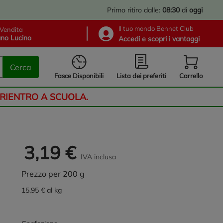
Primo ritiro dalle:
08:30
di
oggi
Il tuo mondo Bennet Club
Vendita
no Lucino
Accedi e scopri i vantaggi
Cerca
Lista dei preferiti
Fasce Disponibili
Carrello
 RIENTRO A SCUOLA.
3,19 €
IVA inclusa
Prezzo per 200 g
15,95 € al kg