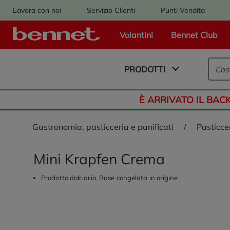
Lavora con noi
Servizio Clienti
Punti Vendita
Volantini
Bennet Club
Logo Bennet - Torna alla homepage
PRODOTTI
È ARRIVATO IL BAC
gastronomia, pasticceria e panificati
/
pasticce
Mini Krapfen Crema
Prodotto dolciario. Base congelata in origine