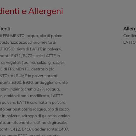
dienti e Allergeni
ienti
Aller
di FRUMENTO, acqua, olio di palma
Conti
astorizzate,zucchero, lievito di
LATTO
ATTOSIO, siero di LATTE in polvere,
nanti: E471, E472e,sale,LATTE in
 oli vegetali ( palma, colza, girasole),
E di FRUMENTO, destrosio (da
TO), ALBUME in polvere,aromi,
idanti :E300, E920, antiagglomerante
nzimi.ripieno: crema 22% (acqua,
o, amido di mais modificato, LATTE
in polvere, LATTE scremato in polvere,
o per pasticceria (acqua, olio di cocco,
lo in polvere, sciroppo di gluocios, amido
to, amulsionante: lecitina di girasole,
zzanti: E412, E410), addensante: E407,
onsevante: E202, aromi, colorante: