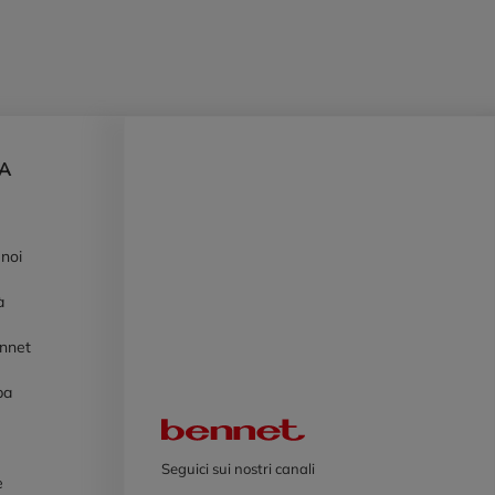
DA
 noi
à
ennet
pa
Logo Bennet
Seguici sui nostri canali
e