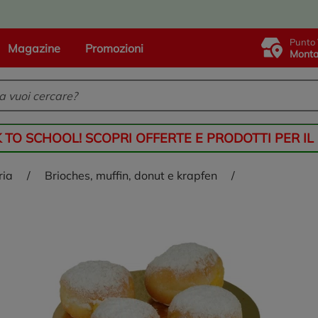
Punto 
Magazine
Promozioni
Monta
K TO SCHOOL! SCOPRI OFFERTE E PRODOTTI PER IL
ria
/
brioches, muffin, donut e krapfen
/