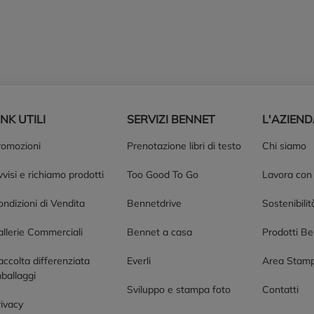
INK UTILI
SERVIZI BENNET
L'AZIEN
romozioni
Prenotazione libri di testo
Chi siamo
visi e richiamo prodotti
Too Good To Go
Lavora con
ndizioni di Vendita
Bennetdrive
Sostenibilit
allerie Commerciali
Bennet a casa
Prodotti B
accolta differenziata
Everli
Area Stam
ballaggi
Sviluppo e stampa foto
Contatti
rivacy