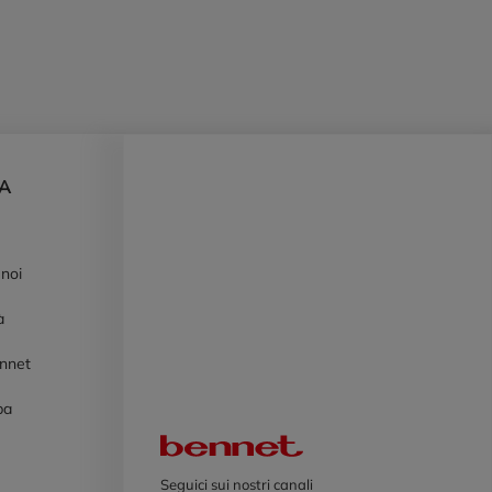
DA
 noi
à
ennet
pa
Logo Bennet
Seguici sui nostri canali