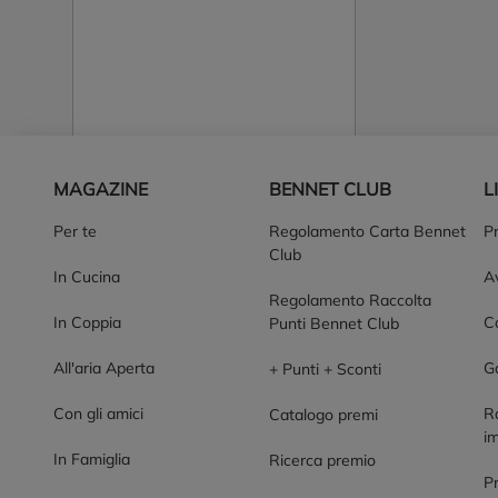
Piè di pagina
MAGAZINE
BENNET CLUB
L
Per te
Regolamento Carta Bennet
P
Club
In Cucina
Av
Regolamento Raccolta
In Coppia
Co
Punti Bennet Club
All'aria Aperta
G
+ Punti + Sconti
Con gli amici
R
Catalogo premi
im
In Famiglia
Ricerca premio
P