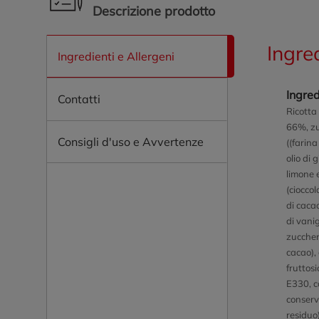
Descrizione prodotto
Ingre
Ingredienti e Allergeni
Ingred
Contatti
Ricotta
66%, zu
Consigli d'uso e Avvertenze
((farin
olio di 
limone 
(ciocco
di caca
di vanig
zucche
cacao), 
fruttosi
E330, c
conser
residuo