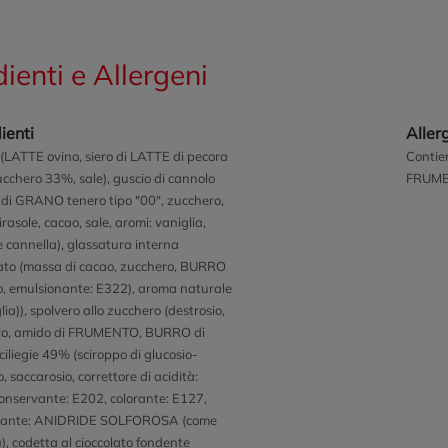
dienti e Allergeni
ienti
Aller
 (LATTE ovino, siero di LATTE di pecora
Conti
cchero 33%, sale), guscio di cannolo
FRUME
a di GRANO tenero tipo "00", zucchero,
girasole, cacao, sale, aromi: vaniglia,
e cannella), glassatura interna
lato (massa di cacao, zucchero, BURRO
o, emulsionante: E322), aroma naturale
lia)), spolvero allo zucchero (destrosio,
ro, amido di FRUMENTO, BURRO di
ciliegie 49% (sciroppo di glucosio-
o, saccarosio, correttore di acidità:
onservante: E202, colorante: E127,
vante: ANIDRIDE SOLFOROSA (come
)), codetta al cioccolato fondente