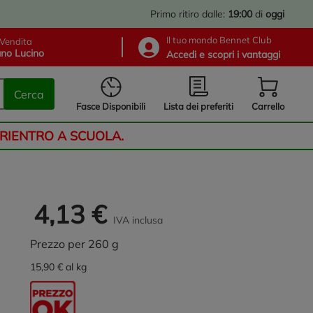
Primo ritiro dalle:
19:00
di
oggi
Il tuo mondo Bennet Club
Vendita
no Lucino
Accedi e scopri i vantaggi
Cerca
Lista dei preferiti
Fasce Disponibili
Carrello
 RIENTRO A SCUOLA.
4,13 €
IVA inclusa
Prezzo per 260 g
15,90 € al kg