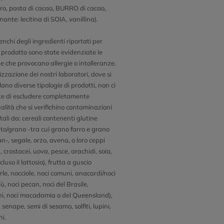
ro, pasta di cacao, BURRO di cacao,
ante: lecitina di SOIA, vanillina).
enchi degli ingredienti riportati per
 prodotto sono state evidenziate le
e che provocano allergie o intolleranze.
zzazione dei nostri laboratori, dove si
ano diverse tipologie di prodotti, non ci
e di escludere completamente
ualità che si verifichino contaminazioni
tali da: cereali contenenti glutine
to/grano -tra cui grano farro e grano
n-, segale, orzo, avena, o loro ceppi
), crostacei, uova, pesce, arachidi, soia,
ncluso il lattosio), frutta a guscio
le, nocciole, noci comuni, anacardi/noci
ù, noci pecan, noci del Brasile,
hi, noci macadamia o del Queensland),
senape, semi di sesamo, solfiti, lupini,
hi.