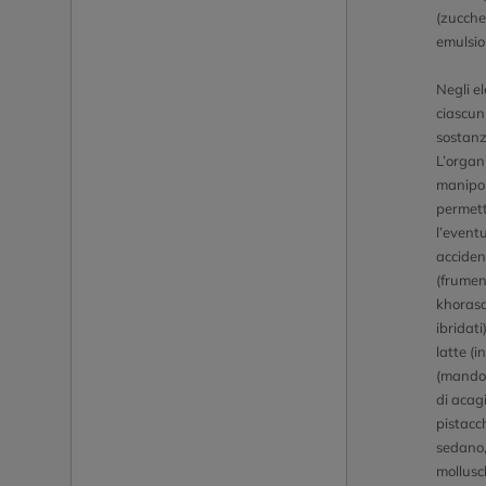
(zucche
emulsion
Negli el
ciascun
sostanz
L’organi
manipol
permett
l’event
acciden
(frumen
khorasa
ibridati
latte (i
(mandor
di acagi
pistacc
sedano, 
mollusc