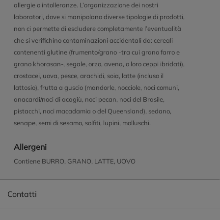
allergie o intolleranze. L’organizzazione dei nostri
laboratori, dove si manipolano diverse tipologie di prodotti,
non ci permette di escludere completamente l’eventualità
che si verifichino contaminazioni accidentali da: cereali
contenenti glutine (frumento/grano -tra cui grano farro e
grano khorasan-, segale, orzo, avena, o loro ceppi ibridati),
crostacei, uova, pesce, arachidi, soia, latte (incluso il
lattosio), frutta a guscio (mandorle, nocciole, noci comuni,
anacardi/noci di acagiù, noci pecan, noci del Brasile,
pistacchi, noci macadamia o del Queensland), sedano,
senape, semi di sesamo, solfiti, lupini, molluschi.
Allergeni
Contiene BURRO, GRANO, LATTE, UOVO
Contatti