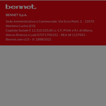
BENNET S.p.A.
Sede Amministrativa e Commerciale: Via Enzo Ratti, 2 - 22070
Montano Lucino (CO)
Capitale Sociale € 12.310.020,00 i.v. C.F./P.IVA e R.I. di Milano,
Monza Brianza e Lodi 07071700152 - REA MI 1137002 -
Bennet.com v2.0 - © 1999/2021