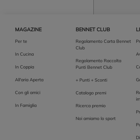
Piè di pagina
MAGAZINE
BENNET CLUB
L
Per te
Regolamento Carta Bennet
P
Club
In Cucina
Av
Regolamento Raccolta
In Coppia
Co
Punti Bennet Club
All'aria Aperta
G
+ Punti + Sconti
Con gli amici
R
Catalogo premi
im
In Famiglia
Ricerca premio
P
Noi amiamo lo sport
Po
Di