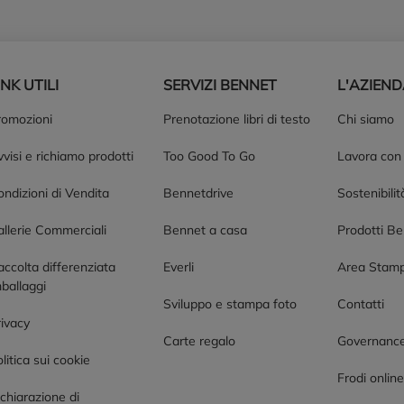
INK UTILI
SERVIZI BENNET
L'AZIEN
romozioni
Prenotazione libri di testo
Chi siamo
visi e richiamo prodotti
Too Good To Go
Lavora con
ndizioni di Vendita
Bennetdrive
Sostenibilit
allerie Commerciali
Bennet a casa
Prodotti B
accolta differenziata
Everli
Area Stam
ballaggi
Sviluppo e stampa foto
Contatti
rivacy
Carte regalo
Governanc
litica sui cookie
Frodi onlin
chiarazione di