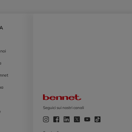
DA
 noi
à
ennet
pa
Logo Bennet
Seguici sui nostri canali
e
e