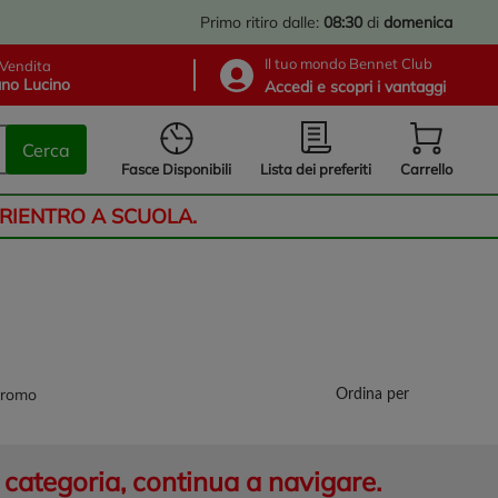
Primo ritiro dalle:
08:30
di
domenica
Il tuo mondo Bennet Club
Vendita
no Lucino
Accedi e scopri i vantaggi
Cerca
Lista dei preferiti
Fasce Disponibili
Carrello
 RIENTRO A SCUOLA.
promo
Ordina per
categoria, continua a navigare.