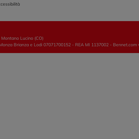
cessibilità
0 Montano Lucino (CO)
lano, Monza Brianza e Lodi 07071700152 - REA MI 1137002 - Bennet.com