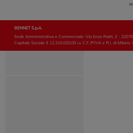
ac
BENNET S.p.A.
Sede Amministrativa e Commerciale: Via Enzo Ratti, 2 - 2207
Capitale Sociale € 12.310.020,00 i.v. C.F./P.IVA e R.I. di Mi