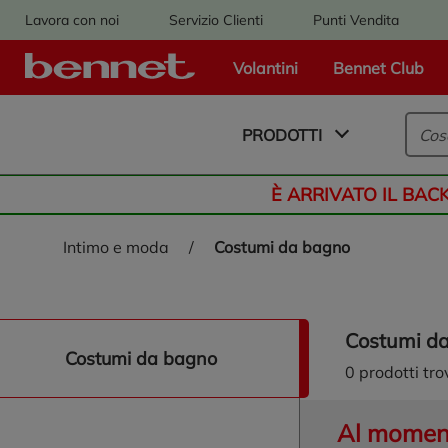
Lavora con noi
Servizio Clienti
Punti Vendita
Volantini
Bennet Club
Logo Bennet - Torna alla homepage
PRODOTTI
È ARRIVATO IL BAC
intimo e moda
/
costumi da bagno
costumi d
naviga/filtra costumi da bagno
costumi da bagno
0
prodotti tro
Al momento