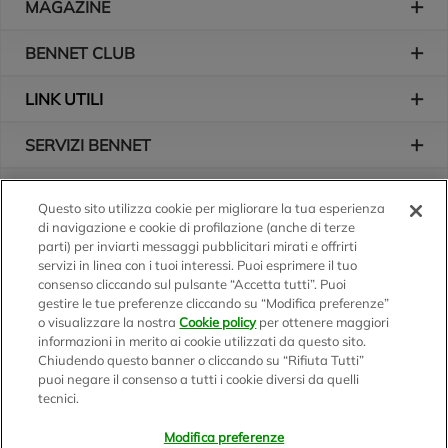
MAGAZINE
BENNET CLUB
LINK UTILI
SERVIZI BENNET
L'AZIENDA
Questo sito utilizza cookie per migliorare la tua esperienza
di navigazione e cookie di profilazione (anche di terze
Logo Bennet
Seguici sui nostri canali
parti) per inviarti messaggi pubblicitari mirati e offrirti
servizi in linea con i tuoi interessi. Puoi esprimere il tuo
consenso cliccando sul pulsante “Accetta tutti”. Puoi
gestire le tue preferenze cliccando su “Modifica preferenze”
o visualizzare la nostra
Cookie policy
per ottenere maggiori
Scarica l'app
informazioni in merito ai cookie utilizzati da questo sito.
Chiudendo questo banner o cliccando su “Rifiuta Tutti”
puoi negare il consenso a tutti i cookie diversi da quelli
tecnici.
Modifica preferenze