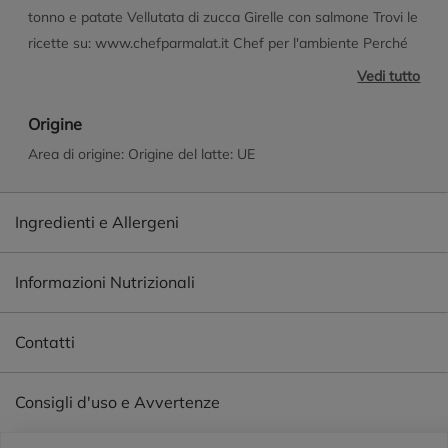
tonno e patate Vellutata di zucca Girelle con salmone Trovi le
ricette su: www.chefparmalat.it Chef per l'ambiente Perché
questa confezione? È sostenibile È rinnovabile È riciclabile
Vedi tutto
Origine
Area di origine: Origine del latte: UE
Ingredienti e Allergeni
Informazioni Nutrizionali
Contatti
Consigli d'uso e Avvertenze
Piè di pagina