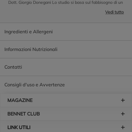
Dott. Giorgio Donegani Lo studio si basa sul fabbisogno di un
bambino tra gli 8 e i 10 anni di consumare a merenda circa
Vedi tutto
200 kcal. Questo fabbisogno dovrebbe essere apportato in
modo equilibrato: - Per il 45-60% da carboidrati - Per il 10-
Ingredienti e Allergeni
20% da proteine - Per il 20-35% da grassi
Informazioni Nutrizionali
Contatti
Consigli d'uso e Avvertenze
Piè di pagina
MAGAZINE
BENNET CLUB
LINK UTILI