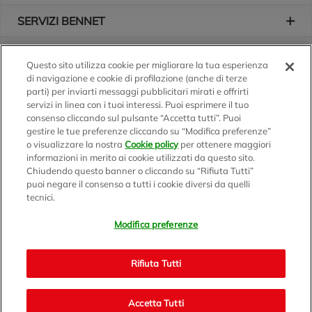
SERVIZI BENNET
L'AZIENDA
Questo sito utilizza cookie per migliorare la tua esperienza
di navigazione e cookie di profilazione (anche di terze
Logo Bennet
Seguici sui nostri canali
parti) per inviarti messaggi pubblicitari mirati e offrirti
servizi in linea con i tuoi interessi. Puoi esprimere il tuo
consenso cliccando sul pulsante “Accetta tutti”. Puoi
gestire le tue preferenze cliccando su “Modifica preferenze”
o visualizzare la nostra
Cookie policy
per ottenere maggiori
Scarica l'app
informazioni in merito ai cookie utilizzati da questo sito.
Chiudendo questo banner o cliccando su “Rifiuta Tutti”
puoi negare il consenso a tutti i cookie diversi da quelli
tecnici.
Modifica preferenze
BENNET S.p.A.
Sede Amministrativa e Commerciale: Via Enzo Ratti, 2 - 22070
Rifiuta Tutti
Montano Lucino (CO)
Capitale Sociale € 12.310.020,00 i.v. C.F./P.IVA e R.I. di Milano,
Monza Brianza e Lodi 07071700152 - REA MI 1137002 -
Accetta Tutti
Bennet.com v2.0 - © 1999/2021