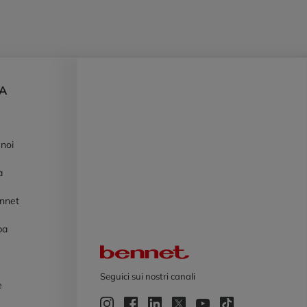
DA
 noi
à
ennet
pa
Logo Bennet
Seguici sui nostri canali
e