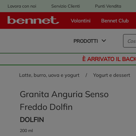
Lavora con noi
Servizio Clienti
Punti Vendita
Volantini
Bennet Club
Logo Bennet - Torna alla homepage
PRODOTTI
È ARRIVATO IL BAC
latte, burro, uova e yogurt
/
yogurt e dessert
Granita Anguria Senso
Freddo Dolfin
DOLFIN
200 ml