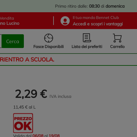
Primo ritiro dalle:
08:30
di
domenica
Il tuo mondo Bennet Club
Vendita
no Lucino
Accedi e scopri i vantaggi
Cerca
Lista dei preferiti
Fasce Disponibili
Carrello
 RIENTRO A SCUOLA.
2,29 €
IVA inclusa
11,45 € al L
Valida dal
06/08
al
19/08