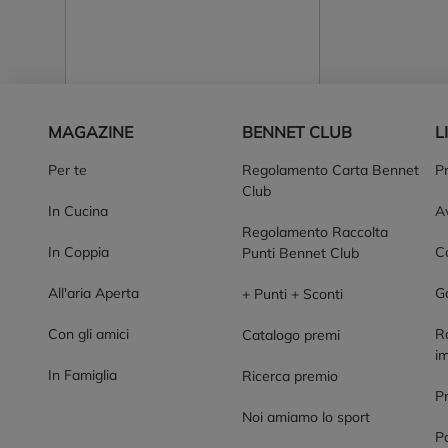
Piè di pagina
MAGAZINE
BENNET CLUB
L
Per te
Regolamento Carta Bennet
P
Club
In Cucina
Av
Regolamento Raccolta
In Coppia
Co
Punti Bennet Club
All'aria Aperta
G
+ Punti + Sconti
Con gli amici
R
Catalogo premi
im
In Famiglia
Ricerca premio
P
Noi amiamo lo sport
Po