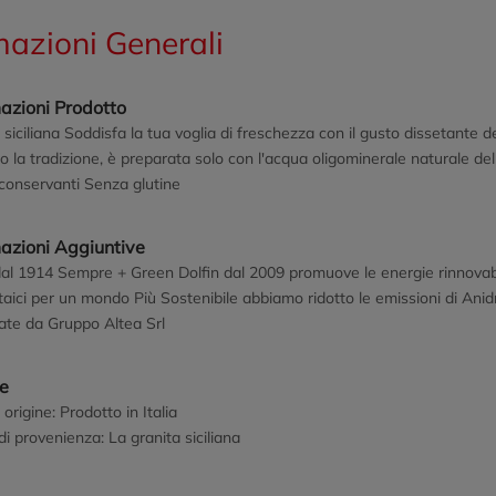
mazioni Generali
azioni Prodotto
 siciliana Soddisfa la tua voglia di freschezza con il gusto dissetante 
 la tradizione, è preparata solo con l'acqua oligominerale naturale del
conservanti Senza glutine
mazioni Aggiuntive
dal 1914 Sempre + Green Dolfin dal 2009 promuove le energie rinnovabili.
taici per un mondo Più Sostenibile abbiamo ridotto le emissioni di An
ate da Gruppo Altea Srl
ne
 origine: Prodotto in Italia
i provenienza: La granita siciliana