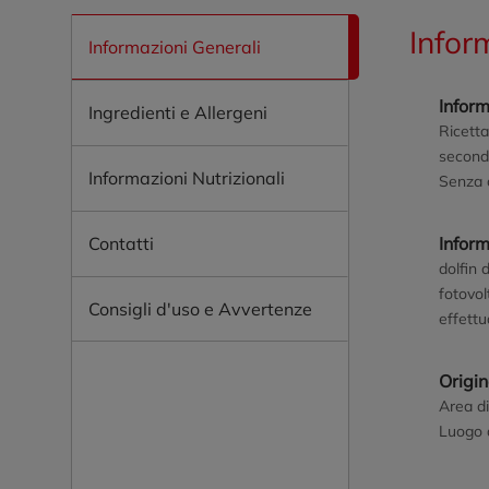
Infor
Informazioni Generali
Inform
Ingredienti e Allergeni
Ricetta
secondo
Informazioni Nutrizionali
Senza 
Contatti
Infor
dolfin 
fotovol
Consigli d'uso e Avvertenze
effettu
Origi
Area di
Luogo d