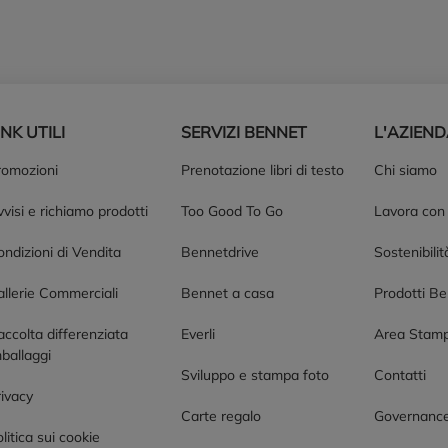
INK UTILI
SERVIZI BENNET
L'AZIEN
romozioni
Prenotazione libri di testo
Chi siamo
visi e richiamo prodotti
Too Good To Go
Lavora con
ndizioni di Vendita
Bennetdrive
Sostenibilit
allerie Commerciali
Bennet a casa
Prodotti B
accolta differenziata
Everli
Area Stam
ballaggi
Sviluppo e stampa foto
Contatti
rivacy
Carte regalo
Governanc
litica sui cookie