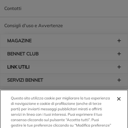
Contatti
Consigli d'uso e Avvertenze
Piè di pagina
MAGAZINE
BENNET CLUB
LINK UTILI
SERVIZI BENNET
L'AZIENDA
Questo sito utilizza cookie per migliorare la tua esperienza
di navigazione e cookie di profilazione (anche di terze
Logo Bennet
Seguici sui nostri canali
parti) per inviarti messaggi pubblicitari mirati e offrirti
servizi in linea con i tuoi interessi. Puoi esprimere il tuo
consenso cliccando sul pulsante “Accetta tutti”. Puoi
gestire le tue preferenze cliccando su “Modifica preferenze”