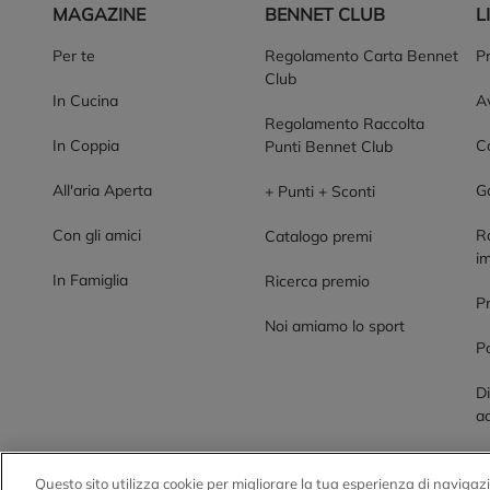
MAGAZINE
BENNET CLUB
L
Per te
Regolamento Carta Bennet
P
Club
In Cucina
Av
Regolamento Raccolta
In Coppia
Co
Punti Bennet Club
All'aria Aperta
G
+ Punti + Sconti
Con gli amici
R
Catalogo premi
im
In Famiglia
Ricerca premio
P
Noi amiamo lo sport
Po
Di
ac
Questo sito utilizza cookie per migliorare la tua esperienza di navigazi