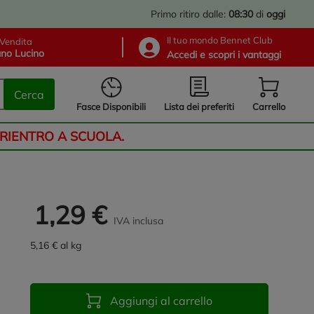
Primo ritiro dalle:
08:30
di
oggi
Il tuo mondo Bennet Club
Vendita
no Lucino
Accedi e scopri i vantaggi
Cerca
Lista dei preferiti
Fasce Disponibili
Carrello
 RIENTRO A SCUOLA.
1,29 €
IVA inclusa
5,16 € al kg
Aggiungi al carrello