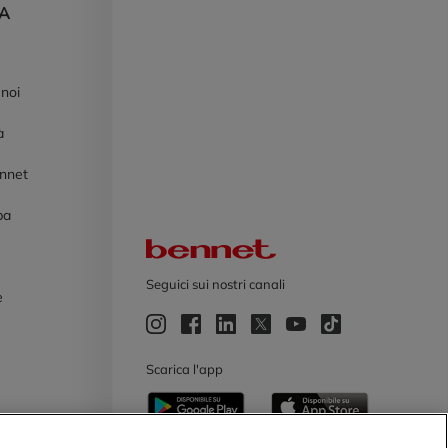
DA
 noi
à
ennet
pa
Logo Bennet
Seguici sui nostri canali
e
e
Scarica l'app