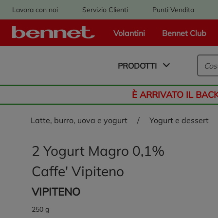
Lavora con noi
Servizio Clienti
Punti Vendita
Volantini
Bennet Club
Logo Bennet - Torna alla homepage
PRODOTTI
È ARRIVATO IL BAC
latte, burro, uova e yogurt
/
yogurt e dessert
2 Yogurt Magro 0,1%
Caffe' Vipiteno
VIPITENO
250 g