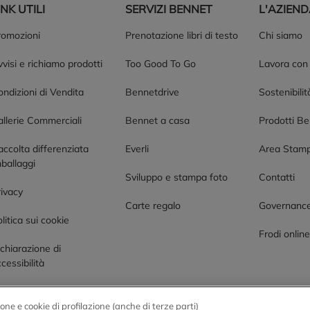
INK UTILI
SERVIZI BENNET
L'AZIEN
romozioni
Prenotazione libri di testo
Chi siamo
visi e richiamo prodotti
Too Good To Go
Lavora con
ndizioni di Vendita
Bennetdrive
Sostenibilit
allerie Commerciali
Bennet a casa
Prodotti B
accolta differenziata
Everli
Area Stam
ballaggi
Sviluppo e stampa foto
Contatti
rivacy
Carte regalo
Governanc
litica sui cookie
Frodi onlin
chiarazione di
cessibilità
one e cookie di profilazione (anche di terze parti)