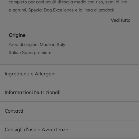
completo per cani adulti di taglia media con riso, semi di lino
e agrumi. Special Dog Excellence è la linea di prodotti
pensata per offrire al tuo cane solo il meglio.
Vedi tutto
Un'alimentazione completa formulata con ingredienti che
garantiscono ogni giorno il benessere dei nostri amici a
Origine
quattro zampe. Formulazioni con materie prime di qualità
Area di origine: Made in Italy
come i semi di lino, fonte di acidi grassi omega-3 possono
Italian Superpremium
rappresentare un valido supporto per il benessere della cute
e del pelo e gli agrumi, fonte di vitamina C, per supportare la
Ingredienti e Allergeni
funzione fisiologica del sistema immunitario. Senza coloranti
e conservanti artificiali aggiunti.
Informazioni Nutrizionali
Contatti
Consigli d'uso e Avvertenze