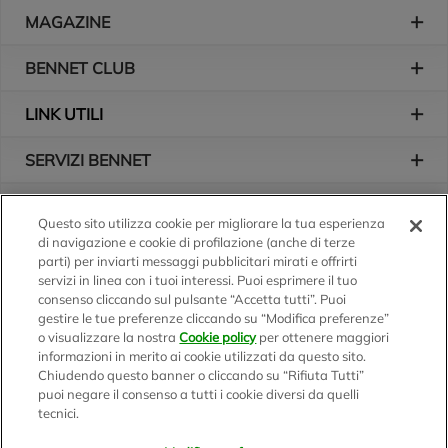
Piè di pagina
MAGAZINE
BENNET CLUB
LINK UTILI
SERVIZI BENNET
L'AZIENDA
Questo sito utilizza cookie per migliorare la tua esperienza
di navigazione e cookie di profilazione (anche di terze
Logo Bennet
Seguici sui nostri canali
parti) per inviarti messaggi pubblicitari mirati e offrirti
servizi in linea con i tuoi interessi. Puoi esprimere il tuo
consenso cliccando sul pulsante “Accetta tutti”. Puoi
gestire le tue preferenze cliccando su “Modifica preferenze”
o visualizzare la nostra
Cookie policy
per ottenere maggiori
Scarica l'app
informazioni in merito ai cookie utilizzati da questo sito.
Chiudendo questo banner o cliccando su “Rifiuta Tutti”
puoi negare il consenso a tutti i cookie diversi da quelli
tecnici.