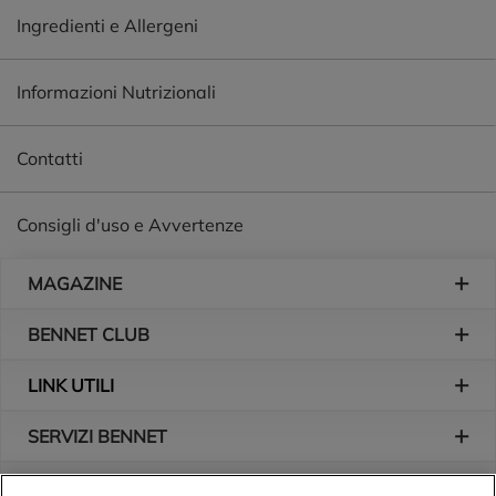
Ingredienti e Allergeni
Informazioni Nutrizionali
Contatti
Consigli d'uso e Avvertenze
Piè di pagina
MAGAZINE
BENNET CLUB
LINK UTILI
SERVIZI BENNET
L'AZIENDA