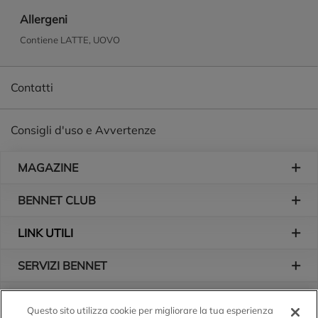
Allergeni
Contiene LATTE, UOVO
Contatti
Consigli d'uso e Avvertenze
Piè di pagina
MAGAZINE
BENNET CLUB
LINK UTILI
SERVIZI BENNET
L'AZIENDA
Questo sito utilizza cookie per migliorare la tua esperienza