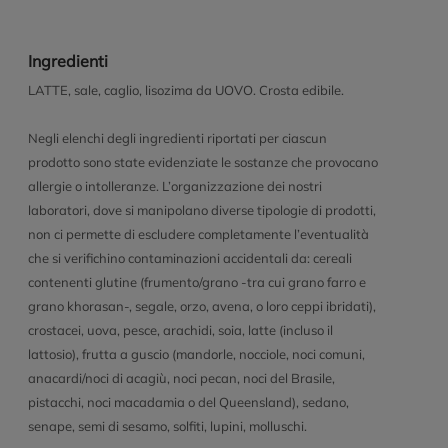
Ingredienti
LATTE, sale, caglio, lisozima da UOVO. Crosta edibile.
Negli elenchi degli ingredienti riportati per ciascun
prodotto sono state evidenziate le sostanze che provocano
allergie o intolleranze. L’organizzazione dei nostri
laboratori, dove si manipolano diverse tipologie di prodotti,
non ci permette di escludere completamente l’eventualità
che si verifichino contaminazioni accidentali da: cereali
contenenti glutine (frumento/grano -tra cui grano farro e
grano khorasan-, segale, orzo, avena, o loro ceppi ibridati),
crostacei, uova, pesce, arachidi, soia, latte (incluso il
lattosio), frutta a guscio (mandorle, nocciole, noci comuni,
anacardi/noci di acagiù, noci pecan, noci del Brasile,
pistacchi, noci macadamia o del Queensland), sedano,
senape, semi di sesamo, solfiti, lupini, molluschi.