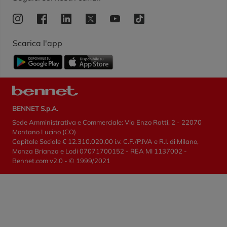
Scarica l'app
BENNET S.p.A.
Sede Amministrativa e Commerciale: Via Enzo Ratti, 2 - 22070
Montano Lucino (CO)
Capitale Sociale € 12.310.020,00 i.v. C.F./P.IVA e R.I. di Milano,
Monza Brianza e Lodi 07071700152 - REA MI 1137002 -
Bennet.com v2.0 - © 1999/2021