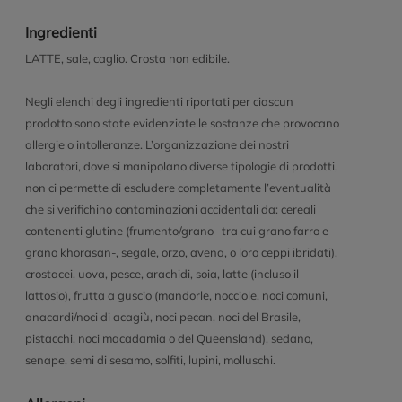
Ingredienti
LATTE, sale, caglio. Crosta non edibile.
Negli elenchi degli ingredienti riportati per ciascun
prodotto sono state evidenziate le sostanze che provocano
allergie o intolleranze. L’organizzazione dei nostri
laboratori, dove si manipolano diverse tipologie di prodotti,
non ci permette di escludere completamente l’eventualità
che si verifichino contaminazioni accidentali da: cereali
contenenti glutine (frumento/grano -tra cui grano farro e
grano khorasan-, segale, orzo, avena, o loro ceppi ibridati),
crostacei, uova, pesce, arachidi, soia, latte (incluso il
lattosio), frutta a guscio (mandorle, nocciole, noci comuni,
anacardi/noci di acagiù, noci pecan, noci del Brasile,
pistacchi, noci macadamia o del Queensland), sedano,
senape, semi di sesamo, solfiti, lupini, molluschi.