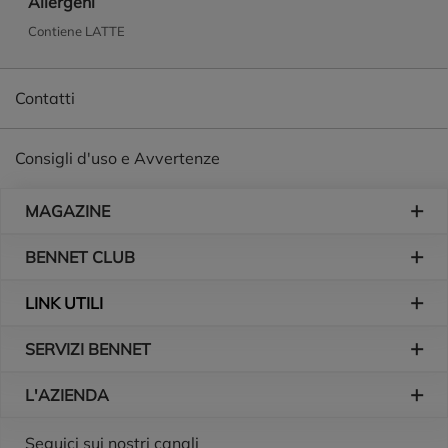
Allergeni
Contiene LATTE
Contatti
Consigli d'uso e Avvertenze
Piè di pagina
MAGAZINE
BENNET CLUB
LINK UTILI
SERVIZI BENNET
L'AZIENDA
Logo Bennet
Seguici sui nostri canali