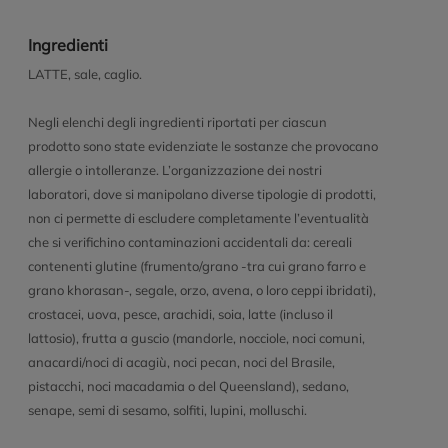
Ingredienti
LATTE, sale, caglio.
Negli elenchi degli ingredienti riportati per ciascun
prodotto sono state evidenziate le sostanze che provocano
allergie o intolleranze. L’organizzazione dei nostri
laboratori, dove si manipolano diverse tipologie di prodotti,
non ci permette di escludere completamente l’eventualità
che si verifichino contaminazioni accidentali da: cereali
contenenti glutine (frumento/grano -tra cui grano farro e
grano khorasan-, segale, orzo, avena, o loro ceppi ibridati),
crostacei, uova, pesce, arachidi, soia, latte (incluso il
lattosio), frutta a guscio (mandorle, nocciole, noci comuni,
anacardi/noci di acagiù, noci pecan, noci del Brasile,
pistacchi, noci macadamia o del Queensland), sedano,
senape, semi di sesamo, solfiti, lupini, molluschi.