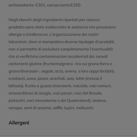
antiossidante: E301, conservante:E250.
Negli elenchi degli ingredienti riportati per ciascun
prodotto sono state evidenziate le sostanze che provocano
allergie o intolleranze. L’organizzazione dei nostri
laboratori, dove si manipolano diverse tipologie di prodotti,
non ci permette di escludere completamente l’eventualità
che si verifichino contaminazioni accidentali da: cereali
contenenti glutine (frumento/grano -tra cui grano farro e
grano khorasan-, segale, orzo, avena, o loro ceppi ibridati),
crostacei, uova, pesce, arachidi, soia, latte (incluso il
lattosio), frutta a guscio (mandorle, nocciole, noci comuni,
anacardi/noci di acagiù, noci pecan, noci del Brasile,
pistacchi, noci macadamia o del Queensland), sedano,
senape, semi di sesamo, solfiti, lupini, molluschi.
Allergeni