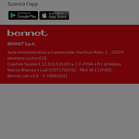
Scarica l'app
BENNET S.p.A.
Sede Amministrativa e Commerciale: Via Enzo Ratti, 2 - 22070
Montano Lucino (CO)
Capitale Sociale € 12.310.020,00 i.v. C.F./P.IVA e R.I. di Milano,
Monza Brianza e Lodi 07071700152 - REA MI 1137002 -
Bennet.com v2.0 - © 1999/2021