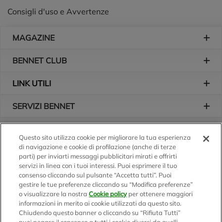
Consigli d'uso e Avvertenze
Piè di pagina
MAGAZINE
BENNET CLUB
LINK UTILI
SERVIZI BENNET
L'AZIENDA
Questo sito utilizza cookie per migliorare la tua esperienza
di navigazione e cookie di profilazione (anche di terze
Logo Bennet
Seguici sui nostri canali
parti) per inviarti messaggi pubblicitari mirati e offrirti
servizi in linea con i tuoi interessi. Puoi esprimere il tuo
consenso cliccando sul pulsante “Accetta tutti”. Puoi
gestire le tue preferenze cliccando su “Modifica preferenze”
o visualizzare la nostra
Cookie policy
per ottenere maggiori
Scarica l'app
informazioni in merito ai cookie utilizzati da questo sito.
Chiudendo questo banner o cliccando su “Rifiuta Tutti”