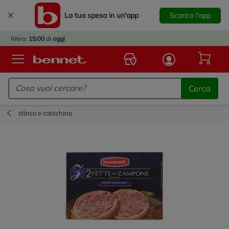
La tua spesa in un'app
Scarica l'app
È
IVATO
Ritiro:
15:00
di
oggi
BACK
TO
Logo Bennet - Torna alla homepage
OOL!
Cerca
OPRI
ERTE
stinco e cotechino
E
DOTTI
R IL
NTRO
A
OLA.