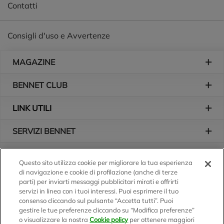
Contatti
Consigli d'uso e Avvertenze
Piè di pagina
MAGAZINE
BENNET CLUB
LINK UTILI
SERVIZI BENNET
L'AZIENDA
Questo sito utilizza cookie per migliorare la tua esperienza
di navigazione e cookie di profilazione (anche di terze
Logo Bennet
Seguici sui nostri canali
parti) per inviarti messaggi pubblicitari mirati e offrirti
servizi in linea con i tuoi interessi. Puoi esprimere il tuo
consenso cliccando sul pulsante “Accetta tutti”. Puoi
gestire le tue preferenze cliccando su “Modifica preferenze”
o visualizzare la nostra
Cookie policy
per ottenere maggiori
Scarica l'app