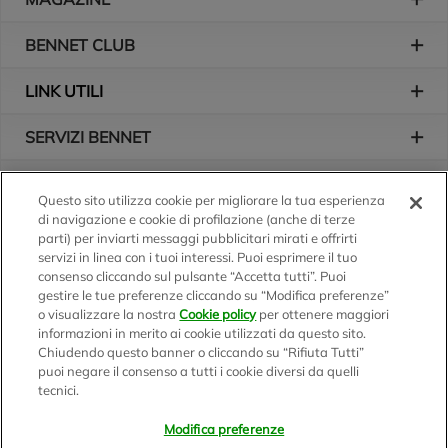
BENNET CLUB
LINK UTILI
SERVIZI BENNET
L'AZIENDA
Questo sito utilizza cookie per migliorare la tua esperienza
di navigazione e cookie di profilazione (anche di terze
Logo Bennet
Seguici sui nostri canali
parti) per inviarti messaggi pubblicitari mirati e offrirti
servizi in linea con i tuoi interessi. Puoi esprimere il tuo
consenso cliccando sul pulsante “Accetta tutti”. Puoi
gestire le tue preferenze cliccando su “Modifica preferenze”
o visualizzare la nostra
Cookie policy
per ottenere maggiori
Scarica l'app
informazioni in merito ai cookie utilizzati da questo sito.
Chiudendo questo banner o cliccando su “Rifiuta Tutti”
puoi negare il consenso a tutti i cookie diversi da quelli
tecnici.
Modifica preferenze