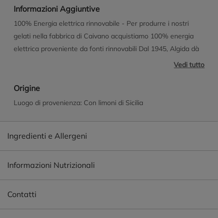
Informazioni Aggiuntive
100% Energia elettrica rinnovabile - Per produrre i nostri
gelati nella fabbrica di Caivano acquistiamo 100% energia
elettrica proveniente da fonti rinnovabili Dal 1945, Algida dà
più emozione alla vita degli italiani! Il primo gelato venuto alla
Vedi tutto
luce è ormai diventato un mito: si chiamava Cremino! Da
allora, il marchio Algida è diventato sinonimo di qualità ed
Origine
innovazione condividendo, di generazione in generazione,
Luogo di provenienza: Con limoni di Sicilia
momenti più belli e spensierati delle nostre vite. Algida una
storia vissuta insieme a te!
Ingredienti e Allergeni
Informazioni Nutrizionali
Contatti