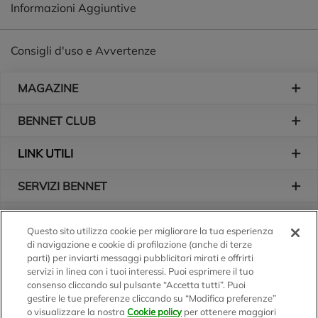
Informazioni Aggiuntive
Consigli d'uso e Avvertenze
Piè di pagina
MAGAZINE
BENNET CLUB
LINK UTILI
SERVIZI BENNET
L'AZIENDA
Questo sito utilizza cookie per migliorare la tua esperienza
di navigazione e cookie di profilazione (anche di terze
Logo Bennet
Seguici sui nostri canali
parti) per inviarti messaggi pubblicitari mirati e offrirti
servizi in linea con i tuoi interessi. Puoi esprimere il tuo
consenso cliccando sul pulsante “Accetta tutti”. Puoi
gestire le tue preferenze cliccando su “Modifica preferenze”
o visualizzare la nostra
Cookie policy
per ottenere maggiori
Scarica l'app