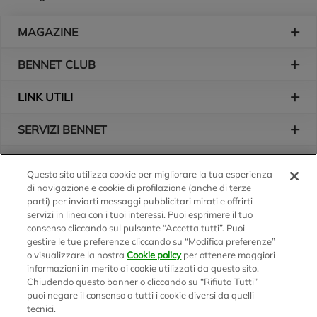
Piè di pagina
MAGAZINE
BENNET CLUB
LINK UTILI
SERVIZI BENNET
L'AZIENDA
Questo sito utilizza cookie per migliorare la tua esperienza
di navigazione e cookie di profilazione (anche di terze
Logo Bennet
Seguici sui nostri canali
parti) per inviarti messaggi pubblicitari mirati e offrirti
servizi in linea con i tuoi interessi. Puoi esprimere il tuo
consenso cliccando sul pulsante “Accetta tutti”. Puoi
gestire le tue preferenze cliccando su “Modifica preferenze”
o visualizzare la nostra
Cookie policy
per ottenere maggiori
Scarica l'app
informazioni in merito ai cookie utilizzati da questo sito.
Chiudendo questo banner o cliccando su “Rifiuta Tutti”
puoi negare il consenso a tutti i cookie diversi da quelli
tecnici.