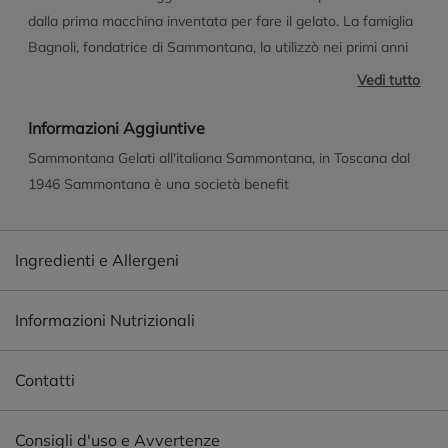
dalla prima macchina inventata per fare il gelato. La famiglia
Bagnoli, fondatrice di Sammontana, la utilizzò nei primi anni
'50. *Plastica bio-circolare Si riferisce a plastica ottenuta da
Vedi tutto
residui e scarti di origine vegetale. L'uso di queste materie
prime, in sostituzione di quelle di origine fossile, consente di
Informazioni Aggiuntive
limitare l'impatto ambientale. Nella produzione della plastica
Sammontana Gelati all'italiana Sammontana, in Toscana dal
bio-circolare la quantità di materia prima di origine vegetale
1946 Sammontana è una società benefit
può essere mescolata con materia prima di origine fossile,
nel rispetto del bilancio di massa. Per maggiori dettagli sul
bilancio di massa puoi consultare https://www.iscc-
Ingredienti e Allergeni
system.org/certification/chain-of-custody/mass-balance/
Informazioni Nutrizionali
Contatti
Consigli d'uso e Avvertenze