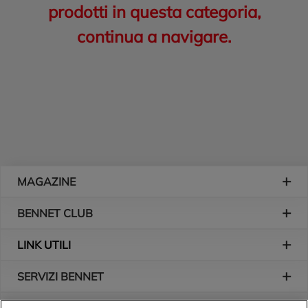
prodotti in questa categoria,
continua a navigare.
Piè di pagina
MAGAZINE
BENNET CLUB
LINK UTILI
SERVIZI BENNET