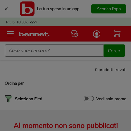
La tua spesa in un'app
Scarica l'app
È
IVATO
Ritiro:
18:30
di
oggi
BACK
TO
Logo Bennet - Torna alla homepage
OOL!
Cerca
OPRI
ERTE
E
0
prodotti trovati
DOTTI
R IL
Ordina per
NTRO
A
Seleziona Filtri
Vedi solo promo
OLA.
Al momento non sono pubblicati