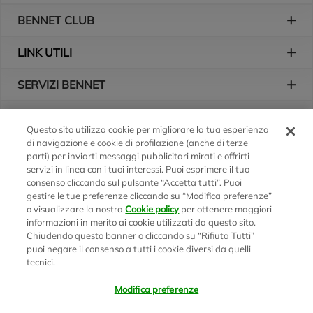
BENNET CLUB
LINK UTILI
SERVIZI BENNET
L'AZIENDA
Questo sito utilizza cookie per migliorare la tua esperienza
di navigazione e cookie di profilazione (anche di terze
Logo Bennet
Seguici sui nostri canali
parti) per inviarti messaggi pubblicitari mirati e offrirti
servizi in linea con i tuoi interessi. Puoi esprimere il tuo
consenso cliccando sul pulsante “Accetta tutti”. Puoi
gestire le tue preferenze cliccando su “Modifica preferenze”
o visualizzare la nostra
Cookie policy
per ottenere maggiori
Scarica l'app
informazioni in merito ai cookie utilizzati da questo sito.
Chiudendo questo banner o cliccando su “Rifiuta Tutti”
puoi negare il consenso a tutti i cookie diversi da quelli
tecnici.
Modifica preferenze
BENNET S.p.A.