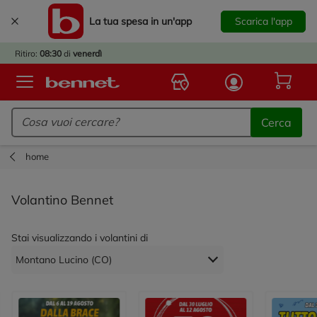
La tua spesa in un'app
Scarica l'app
È
IVATO
Ritiro:
08:30
di
venerdì
BACK
TO
Logo Bennet - Torna alla homepage
OOL!
Cerca
OPRI
ERTE
home
E
DOTTI
Volantino Bennet
R IL
NTRO
Stai visualizzando i volantini di
A
OLA.