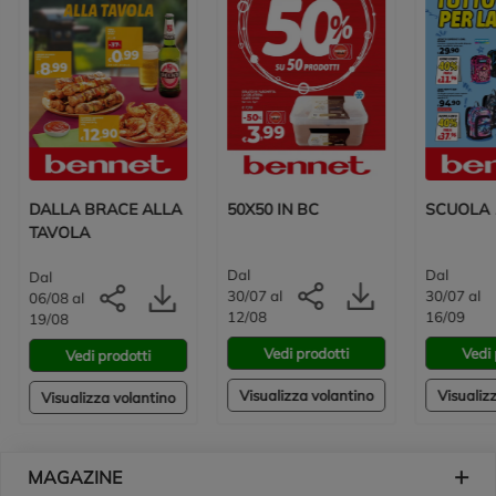
DALLA BRACE ALLA
50X50 IN BC
SCUOLA 
TAVOLA
Dal
Dal
Dal
30/07 al
30/07 al
06/08 al
12/08
16/09
19/08
Vedi prodotti
Vedi 
Vedi prodotti
Visualizza volantino
Visualiz
Visualizza volantino
Piè di pagina
MAGAZINE