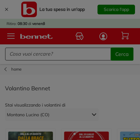
La tua spesa in un'app
Scarica l'app
È
IVATO
Ritiro:
08:30
di
venerdì
BACK
TO
Logo Bennet - Torna alla homepage
OOL!
Cerca
OPRI
ERTE
home
E
DOTTI
Volantino Bennet
R IL
NTRO
Stai visualizzando i volantini di
A
OLA.