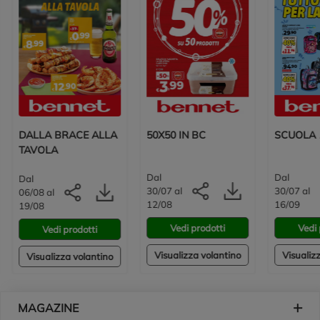
DALLA BRACE ALLA
50X50 IN BC
SCUOLA 
TAVOLA
Dal
Dal
Dal
30/07 al
30/07 al
06/08 al
12/08
16/09
19/08
Vedi prodotti
Vedi 
Vedi prodotti
Visualizza volantino
Visualiz
Visualizza volantino
Piè di pagina
MAGAZINE