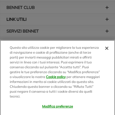
BENNET CLUB
LINK UTILI
SERVIZI BENNET
L'AZIENDA
Questo sito utilizza cookie per migliorare la tua esperienza
di navigazione e cookie di profilazione (anche di terze
Logo Bennet
Seguici sui nostri canali
parti) per inviarti messaggi pubblicitari mirati e offrirti
servizi in linea con i tuoi interessi. Puoi esprimere il tuo
consenso cliccando sul pulsante “Accetta tutti”. Puoi
gestire le tue preferenze cliccando su “Modifica preferenze”
o visualizzare la nostra
Cookie policy
per ottenere maggiori
Scarica l'app
informazioni in merito ai cookie utilizzati da questo sito.
Chiudendo questo banner o cliccando su “Rifiuta Tutti”
puoi negare il consenso a tutti i cookie diversi da quelli
tecnici.
Modifica preferenze
BENNET S.p.A.