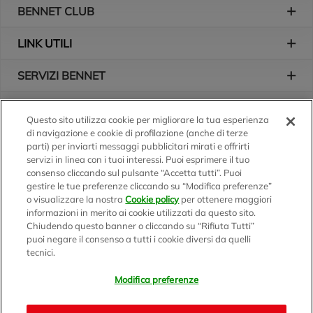
BENNET CLUB
LINK UTILI
SERVIZI BENNET
L'AZIENDA
Questo sito utilizza cookie per migliorare la tua esperienza
di navigazione e cookie di profilazione (anche di terze
Logo Bennet
Seguici sui nostri canali
parti) per inviarti messaggi pubblicitari mirati e offrirti
servizi in linea con i tuoi interessi. Puoi esprimere il tuo
consenso cliccando sul pulsante “Accetta tutti”. Puoi
gestire le tue preferenze cliccando su “Modifica preferenze”
o visualizzare la nostra
Cookie policy
per ottenere maggiori
Scarica l'app
informazioni in merito ai cookie utilizzati da questo sito.
Chiudendo questo banner o cliccando su “Rifiuta Tutti”
puoi negare il consenso a tutti i cookie diversi da quelli
tecnici.
Modifica preferenze
BENNET S.p.A.