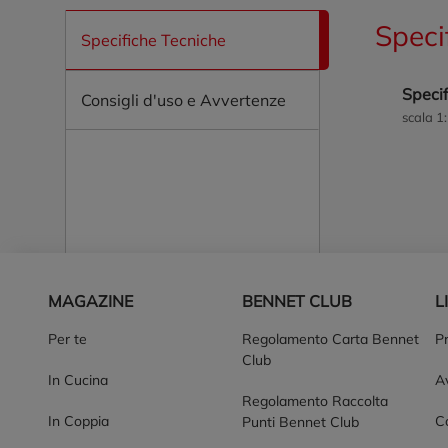
Speci
Specifiche Tecniche
Specif
Consigli d'uso e Avvertenze
scala 1
Piè di pagina
MAGAZINE
BENNET CLUB
L
Per te
Regolamento Carta Bennet
P
Club
In Cucina
Av
Regolamento Raccolta
In Coppia
Co
Punti Bennet Club