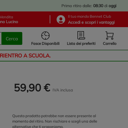
Primo ritiro dalle:
08:30
di
oggi
Il tuo mondo Bennet Club
Vendita
no Lucino
Accedi e scopri i vantaggi
Cerca
Lista dei preferiti
Fasce Disponibili
Carrello
 RIENTRO A SCUOLA.
59,90 €
IVA inclusa
Questo prodotto potrebbe non essere presente al
momento del ritiro. Non rischiare e scegli una delle
alternative che ti proponiamo.