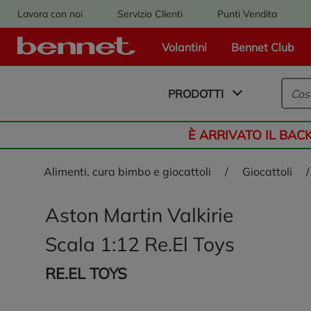
Lavora con noi
Servizio Clienti
Punti Vendita
Volantini
Bennet Club
Logo Bennet - Torna alla homepage
PRODOTTI
È ARRIVATO IL BAC
alimenti, cura bimbo e giocattoli
/
giocattoli
/
Aston Martin Valkirie
Scala 1:12 Re.El Toys
RE.EL TOYS