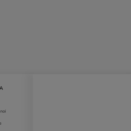
DA
 noi
à