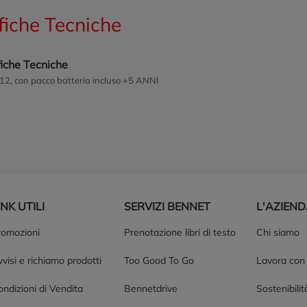
fiche Tecniche
iche Tecniche
:12, con pacco batteria incluso +5 ANNI
INK UTILI
SERVIZI BENNET
L'AZIEN
romozioni
Prenotazione libri di testo
Chi siamo
visi e richiamo prodotti
Too Good To Go
Lavora con
ndizioni di Vendita
Bennetdrive
Sostenibilit