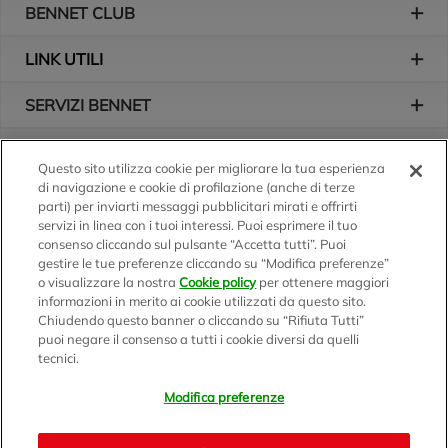
BENNET CLUB
LINK UTILI
SERVIZI BENNET
L'AZIENDA
Questo sito utilizza cookie per migliorare la tua esperienza
di navigazione e cookie di profilazione (anche di terze
Logo Bennet
Seguici sui nostri canali
parti) per inviarti messaggi pubblicitari mirati e offrirti
servizi in linea con i tuoi interessi. Puoi esprimere il tuo
consenso cliccando sul pulsante “Accetta tutti”. Puoi
gestire le tue preferenze cliccando su “Modifica preferenze”
o visualizzare la nostra
Cookie policy
per ottenere maggiori
Scarica l'app
informazioni in merito ai cookie utilizzati da questo sito.
Chiudendo questo banner o cliccando su “Rifiuta Tutti”
puoi negare il consenso a tutti i cookie diversi da quelli
tecnici.
Modifica preferenze
BENNET S.p.A.
Sede Amministrativa e Commerciale: Via Enzo Ratti, 2 - 22070