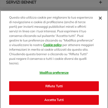
SERVIZI BENNET
L'AZIENDA
Questo sito utilizza cookie per migliorare la tua esperienza
di navigazione e cookie di profilazione (anche di terze
Logo Bennet
Seguici sui nostri canali
parti) per inviarti messaggi pubblicitari mirati e offrirti
servizi in linea con i tuoi interessi. Puoi esprimere il tuo
consenso cliccando sul pulsante “Accetta tutti”. Puoi
gestire le tue preferenze cliccando su “Modifica preferenze”
o visualizzare la nostra
Cookie policy
per ottenere maggiori
Scarica l'app
informazioni in merito ai cookie utilizzati da questo sito.
Chiudendo questo banner o cliccando su “Rifiuta Tutti”
puoi negare il consenso a tutti i cookie diversi da quelli
tecnici.
Modifica preferenze
BENNET S.p.A.
Sede Amministrativa e Commerciale: Via Enzo Ratti, 2 - 22070
Rifiuta Tutti
Montano Lucino (CO)
Capitale Sociale € 12.310.020,00 i.v. C.F./P.IVA e R.I. di Milano,
Monza Brianza e Lodi 07071700152 - REA MI 1137002 -
Accetta Tutti
Bennet.com v2.0 - © 1999/2021