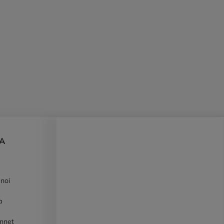
DA
 noi
à
ennet