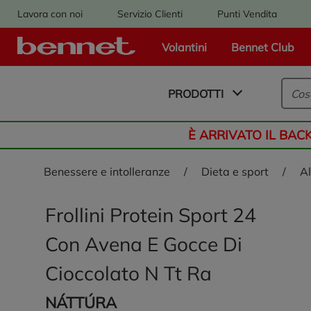
Lavora con noi
Servizio Clienti
Punti Vendita
Volantini
Bennet Club
Logo Bennet - Torna alla homepage
PRODOTTI
È ARRIVATO IL BAC
benessere e intolleranze
/
dieta e sport
/
Frollini Protein Sport 24
Con Avena E Gocce Di
Cioccolato N Tt Ra
NÁTTÚRA