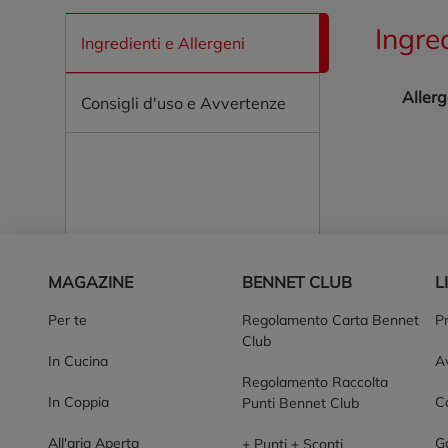
Ingre
Ingredienti e Allergeni
Allerg
Consigli d'uso e Avvertenze
Piè di pagina
MAGAZINE
BENNET CLUB
L
Per te
Regolamento Carta Bennet
P
Club
In Cucina
Av
Regolamento Raccolta
In Coppia
Co
Punti Bennet Club
All'aria Aperta
G
+ Punti + Sconti