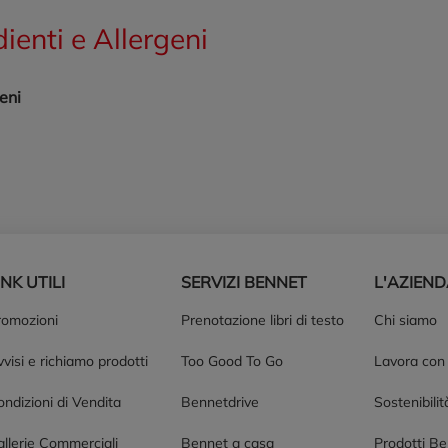
dienti e Allergeni
eni
INK UTILI
SERVIZI BENNET
L'AZIEN
romozioni
Prenotazione libri di testo
Chi siamo
visi e richiamo prodotti
Too Good To Go
Lavora con
ndizioni di Vendita
Bennetdrive
Sostenibilit
allerie Commerciali
Bennet a casa
Prodotti B