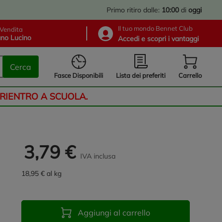
Primo ritiro dalle:
10:00
di
oggi
Il tuo mondo Bennet Club
Vendita
no Lucino
Accedi e scopri i vantaggi
Cerca
Lista dei preferiti
Fasce Disponibili
Carrello
 RIENTRO A SCUOLA.
3,79 €
IVA inclusa
18,95 € al kg
Aggiungi al carrello