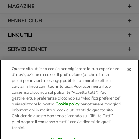
Piè di pagina
MAGAZINE
BENNET CLUB
LINK UTILI
SERVIZI BENNET
L'AZIENDA
Questo sito utilizza cookie per migliorare la tua esperienza
di navigazione e cookie di profilazione (anche di terze
Logo Bennet
Seguici sui nostri canali
parti) per inviarti messaggi pubblicitari mirati e offrirti
servizi in linea con i tuoi interessi. Puoi esprimere il tuo
consenso cliccando sul pulsante “Accetta tutti”. Puoi
gestire le tue preferenze cliccando su “Modifica preferenze”
o visualizzare la nostra
Cookie policy
per ottenere maggiori
Scarica l'app
informazioni in merito ai cookie utilizzati da questo sito.
Chiudendo questo banner o cliccando su “Rifiuta Tutti”
puoi negare il consenso a tutti i cookie diversi da quelli
tecnici.