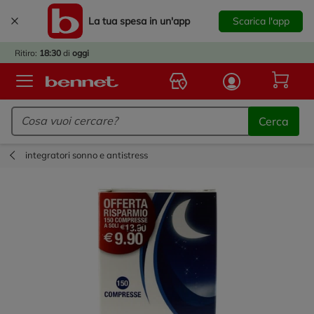
La tua spesa in un'app
Scarica l'app
È
IVATO
Ritiro:
18:30
di
oggi
BACK
TO
Logo Bennet - Torna alla homepage
OOL!
Cerca
OPRI
ERTE
integratori sonno e antistress
E
DOTTI
R IL
NTRO
A
OLA.