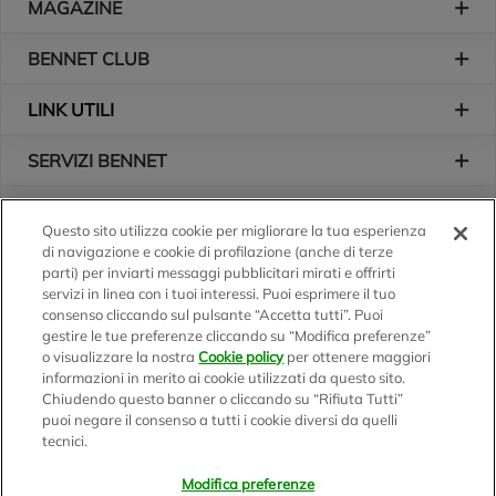
MAGAZINE
BENNET CLUB
LINK UTILI
SERVIZI BENNET
L'AZIENDA
Questo sito utilizza cookie per migliorare la tua esperienza
di navigazione e cookie di profilazione (anche di terze
Logo Bennet
Seguici sui nostri canali
parti) per inviarti messaggi pubblicitari mirati e offrirti
servizi in linea con i tuoi interessi. Puoi esprimere il tuo
consenso cliccando sul pulsante “Accetta tutti”. Puoi
gestire le tue preferenze cliccando su “Modifica preferenze”
o visualizzare la nostra
Cookie policy
per ottenere maggiori
Scarica l'app
informazioni in merito ai cookie utilizzati da questo sito.
Chiudendo questo banner o cliccando su “Rifiuta Tutti”
puoi negare il consenso a tutti i cookie diversi da quelli
tecnici.
Modifica preferenze