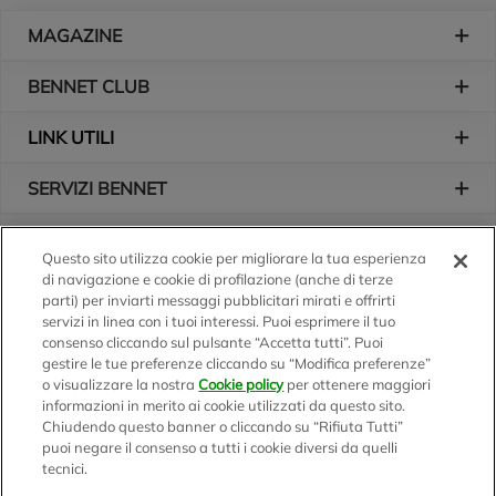
Piè di pagina
MAGAZINE
BENNET CLUB
LINK UTILI
SERVIZI BENNET
L'AZIENDA
Questo sito utilizza cookie per migliorare la tua esperienza
di navigazione e cookie di profilazione (anche di terze
Logo Bennet
Seguici sui nostri canali
parti) per inviarti messaggi pubblicitari mirati e offrirti
servizi in linea con i tuoi interessi. Puoi esprimere il tuo
consenso cliccando sul pulsante “Accetta tutti”. Puoi
gestire le tue preferenze cliccando su “Modifica preferenze”
o visualizzare la nostra
Cookie policy
per ottenere maggiori
Scarica l'app
informazioni in merito ai cookie utilizzati da questo sito.
Chiudendo questo banner o cliccando su “Rifiuta Tutti”
puoi negare il consenso a tutti i cookie diversi da quelli
tecnici.