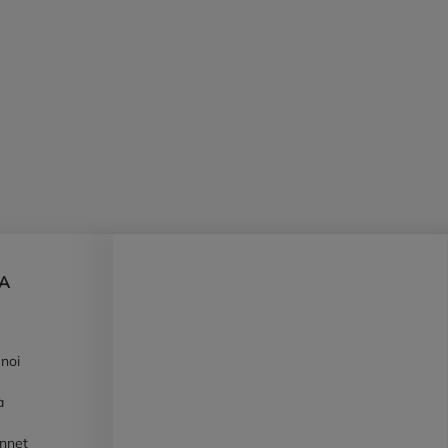
DA
 noi
à
ennet