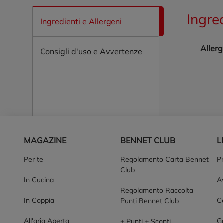
Ingre
Ingredienti e Allergeni
Allerg
Consigli d'uso e Avvertenze
Piè di pagina
MAGAZINE
BENNET CLUB
L
Per te
Regolamento Carta Bennet
P
Club
In Cucina
Av
Regolamento Raccolta
In Coppia
Co
Punti Bennet Club
All'aria Aperta
G
+ Punti + Sconti