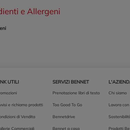
dienti e Allergeni
eni
INK UTILI
SERVIZI BENNET
L'AZIEN
romozioni
Prenotazione libri di testo
Chi siamo
visi e richiamo prodotti
Too Good To Go
Lavora con
ndizioni di Vendita
Bennetdrive
Sostenibilit
allerie Commerciali
Bennet a casa
Prodotti B