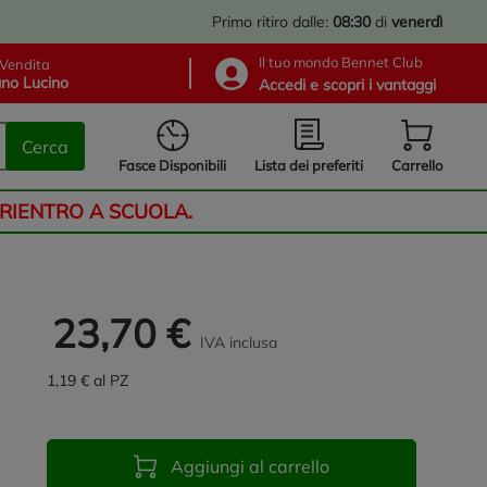
Primo ritiro dalle:
08:30
di
venerdì
Il tuo mondo Bennet Club
Vendita
no Lucino
Accedi e scopri i vantaggi
Cerca
Lista dei preferiti
Fasce Disponibili
Carrello
 RIENTRO A SCUOLA.
23,70 €
IVA inclusa
1,19 € al PZ
Aggiungi al carrello