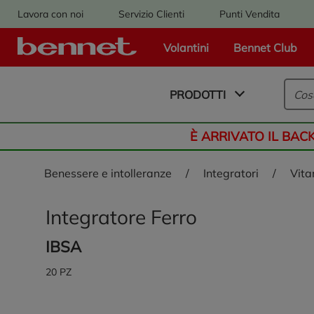
Lavora con noi
Servizio Clienti
Punti Vendita
Volantini
Bennet Club
Logo Bennet - Torna alla homepage
PRODOTTI
È ARRIVATO IL BAC
benessere e intolleranze
/
integratori
/
vit
Integratore Ferro
IBSA
20 PZ