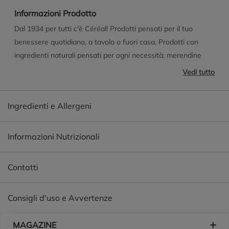
Informazioni Prodotto
Dal 1934 per tutti c'è Céréal! Prodotti pensati per il tuo
benessere quotidiano, a tavola o fuori casa. Prodotti con
ingredienti naturali pensati per ogni necessità: merendine
senza glutine, dolci senza zuccheri, senza latte e senza
Vedi tutto
lattosio, pane senza lievito e piadine senza uova,
specificamente realizzati per soddisfare le esigenze degli
Ingredienti e Allergeni
intolleranti e di chi vuole coniugare bontà e salute nel proprio
stile di vita. L'utilizzo di ingredienti di prima qualità come
lievito madre, farina integrale, cioccolato sostenibile ti
Informazioni Nutrizionali
portano in un mondo di naturalità e di valori, un mondo
legato alla natura che Céréal ha pensato per tutti. Vai sul sito
Contatti
www.cereal.it per entrare nel mondo Céréal.
Consigli d'uso e Avvertenze
Piè di pagina
MAGAZINE