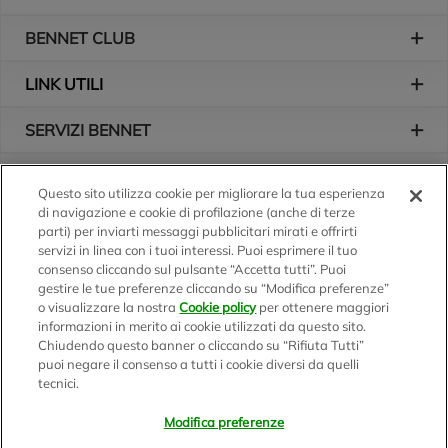
BENNET CLUB
LINK UTILI
SERVIZI BENNET
L'AZIENDA
Questo sito utilizza cookie per migliorare la tua esperienza
di navigazione e cookie di profilazione (anche di terze
Logo Bennet
Seguici sui nostri canali
parti) per inviarti messaggi pubblicitari mirati e offrirti
servizi in linea con i tuoi interessi. Puoi esprimere il tuo
consenso cliccando sul pulsante “Accetta tutti”. Puoi
gestire le tue preferenze cliccando su “Modifica preferenze”
o visualizzare la nostra
Cookie policy
per ottenere maggiori
Scarica l'app
informazioni in merito ai cookie utilizzati da questo sito.
Chiudendo questo banner o cliccando su “Rifiuta Tutti”
puoi negare il consenso a tutti i cookie diversi da quelli
tecnici.
Modifica preferenze
BENNET S.p.A.