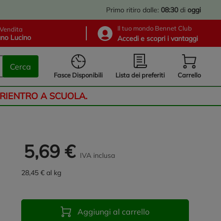
Primo ritiro dalle:
08:30
di
oggi
Il tuo mondo Bennet Club
Vendita
no Lucino
Accedi e scopri i vantaggi
Cerca
Lista dei preferiti
Fasce Disponibili
Carrello
 RIENTRO A SCUOLA.
5,69 €
IVA inclusa
28,45 € al kg
Aggiungi al carrello