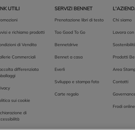
INK UTILI
SERVIZI BENNET
L'AZIEN
romozioni
Prenotazione libri di testo
Chi siamo
visi e richiamo prodotti
Too Good To Go
Lavora con
ndizioni di Vendita
Bennetdrive
Sostenibilit
allerie Commerciali
Bennet a casa
Prodotti B
accolta differenziata
Everli
Area Stam
ballaggi
Sviluppo e stampa foto
Contatti
rivacy
Carte regalo
Governanc
litica sui cookie
Frodi onlin
chiarazione di
cessibilità