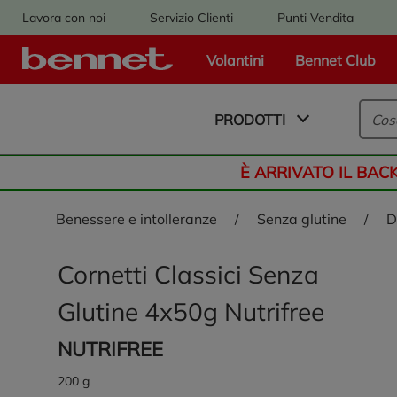
Lavora con noi
Servizio Clienti
Punti Vendita
Volantini
Bennet Club
Logo Bennet - Torna alla homepage
PRODOTTI
È ARRIVATO IL BAC
benessere e intolleranze
/
senza glutine
/
Cornetti Classici Senza
Glutine 4x50g Nutrifree
NUTRIFREE
200 g