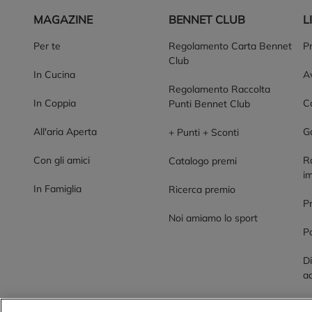
MAGAZINE
BENNET CLUB
L
Per te
Regolamento Carta Bennet
P
Club
In Cucina
Av
Regolamento Raccolta
In Coppia
Co
Punti Bennet Club
All'aria Aperta
G
+ Punti + Sconti
Con gli amici
R
Catalogo premi
im
In Famiglia
Ricerca premio
P
Noi amiamo lo sport
Po
Di
ac