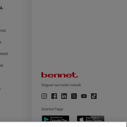
DA
 noi
à
ennet
pa
Logo Bennet
Seguici sui nostri canali
e
e
Scarica l'app