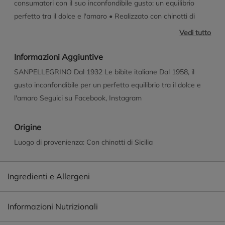
consumatori con il suo inconfondibile gusto: un equilibrio
perfetto tra il dolce e l'amaro • Realizzato con chinotti di
Sicilia coltivati alle pendici dell'Etna • Dall'anima
Vedi tutto
naturalmente fuori dal coro, da sempre rappresenta un vero
e proprio cult italiano • Dal colore marrone limpido, con un
Informazioni Aggiuntive
aroma di chinotti unito al profumo dei boccioli di fiori
SANPELLEGRINO Dal 1932 Le bibite italiane Dal 1958, il
d'arancio • Un intensa frizzantezza che accarezza il palato
gusto inconfondibile per un perfetto equilibrio tra il dolce e
con una bollicina fine e persistente
l'amaro Seguici su Facebook, Instagram
Origine
Luogo di provenienza: Con chinotti di Sicilia
Ingredienti e Allergeni
Informazioni Nutrizionali