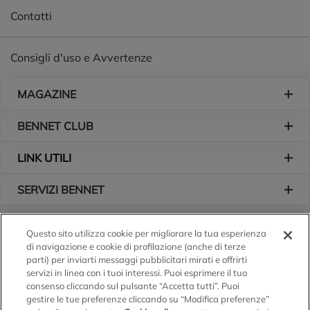
Contatti
Consigli d'uso e Avvertenze
Piè di pagina
MAGAZINE
BENNET CLUB
LINK UTILI
SERVIZI BENNET
L'AZIENDA
Questo sito utilizza cookie per migliorare la tua esperienza
di navigazione e cookie di profilazione (anche di terze
Logo Bennet
Seguici sui nostri canali
parti) per inviarti messaggi pubblicitari mirati e offrirti
servizi in linea con i tuoi interessi. Puoi esprimere il tuo
consenso cliccando sul pulsante “Accetta tutti”. Puoi
gestire le tue preferenze cliccando su “Modifica preferenze”