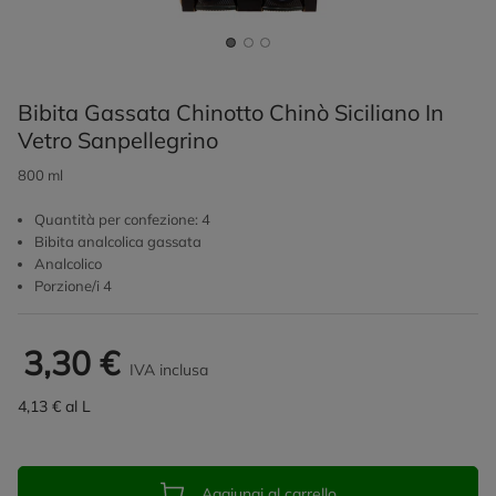
Bibita Gassata Chinotto Chinò Siciliano In
Vetro Sanpellegrino
800 ml
Quantità per confezione: 4
Bibita analcolica gassata
Analcolico
Porzione/i 4
3,30 €
IVA inclusa
4,13 € al L
Aggiungi al carrello