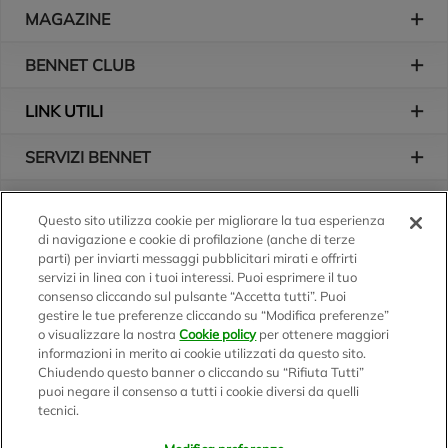
Piè di pagina
MAGAZINE
BENNET CLUB
LINK UTILI
SERVIZI BENNET
L'AZIENDA
Questo sito utilizza cookie per migliorare la tua esperienza
di navigazione e cookie di profilazione (anche di terze
Logo Bennet
Seguici sui nostri canali
parti) per inviarti messaggi pubblicitari mirati e offrirti
servizi in linea con i tuoi interessi. Puoi esprimere il tuo
consenso cliccando sul pulsante “Accetta tutti”. Puoi
gestire le tue preferenze cliccando su “Modifica preferenze”
o visualizzare la nostra
Cookie policy
per ottenere maggiori
Scarica l'app
informazioni in merito ai cookie utilizzati da questo sito.
Chiudendo questo banner o cliccando su “Rifiuta Tutti”
puoi negare il consenso a tutti i cookie diversi da quelli
tecnici.