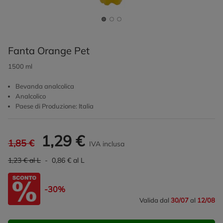
Fanta Orange Pet
1500 ml
Bevanda analcolica
Analcolico
Paese di Produzione: Italia
1,29 €
1,85 €
IVA inclusa
1,23 € al L
- 0,86 € al L
-30%
Valida dal
30/07
al
12/08