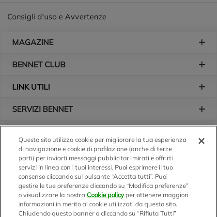
Consigli d'uso e Avvertenze
Piè di pagina
MAGAZINE
BENNET CLUB
LINK UTILI
SERVIZI BENNET
L'AZIENDA
Questo sito utilizza cookie per migliorare la tua esperienza
di navigazione e cookie di profilazione (anche di terze
Logo Bennet
Seguici sui nostri canali
parti) per inviarti messaggi pubblicitari mirati e offrirti
servizi in linea con i tuoi interessi. Puoi esprimere il tuo
consenso cliccando sul pulsante “Accetta tutti”. Puoi
gestire le tue preferenze cliccando su “Modifica preferenze”
o visualizzare la nostra
Cookie policy
per ottenere maggiori
Scarica l'app
informazioni in merito ai cookie utilizzati da questo sito.
Chiudendo questo banner o cliccando su “Rifiuta Tutti”