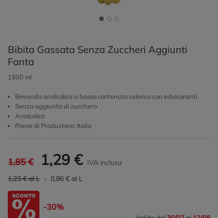
Bibita Gassata Senza Zuccheri Aggiunti
Fanta
1500 ml
Bevanda analcolica a basso contenuto calorico con edulcoranti
Senza aggiunta di zucchero
Analcolico
Paese di Produzione: Italia
1,29 €
1,85 €
IVA inclusa
1,23 € al L
- 0,86 € al L
-30%
Valida dal
30/07
al
12/08