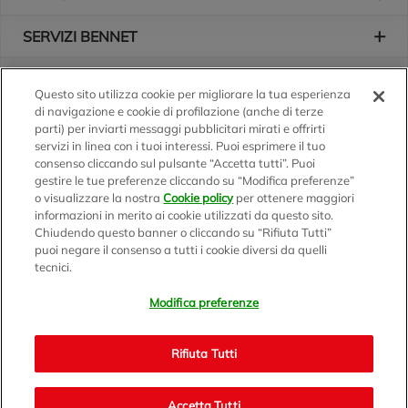
SERVIZI BENNET
L'AZIENDA
Questo sito utilizza cookie per migliorare la tua esperienza
di navigazione e cookie di profilazione (anche di terze
Logo Bennet
Seguici sui nostri canali
parti) per inviarti messaggi pubblicitari mirati e offrirti
servizi in linea con i tuoi interessi. Puoi esprimere il tuo
consenso cliccando sul pulsante “Accetta tutti”. Puoi
gestire le tue preferenze cliccando su “Modifica preferenze”
o visualizzare la nostra
Cookie policy
per ottenere maggiori
Scarica l'app
informazioni in merito ai cookie utilizzati da questo sito.
Chiudendo questo banner o cliccando su “Rifiuta Tutti”
puoi negare il consenso a tutti i cookie diversi da quelli
tecnici.
Modifica preferenze
BENNET S.p.A.
Sede Amministrativa e Commerciale: Via Enzo Ratti, 2 - 22070
Rifiuta Tutti
Montano Lucino (CO)
Capitale Sociale € 12.310.020,00 i.v. C.F./P.IVA e R.I. di Milano,
Monza Brianza e Lodi 07071700152 - REA MI 1137002 -
Accetta Tutti