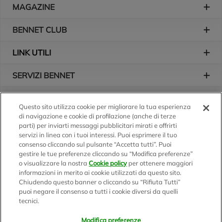
Piè di pagina
MAGAZINE
BENNET CLUB
LINK UTILI
SERVIZI BENNET
L'AZIENDA
Questo sito utilizza cookie per migliorare la tua esperienza
di navigazione e cookie di profilazione (anche di terze
Logo Bennet
Seguici sui nostri canali
parti) per inviarti messaggi pubblicitari mirati e offrirti
servizi in linea con i tuoi interessi. Puoi esprimere il tuo
consenso cliccando sul pulsante “Accetta tutti”. Puoi
gestire le tue preferenze cliccando su “Modifica preferenze”
o visualizzare la nostra
Cookie policy
per ottenere maggiori
Scarica l'app
informazioni in merito ai cookie utilizzati da questo sito.
Chiudendo questo banner o cliccando su “Rifiuta Tutti”
puoi negare il consenso a tutti i cookie diversi da quelli
tecnici.
Modifica preferenze