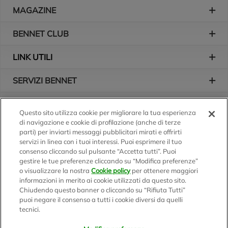
Piè di pagina
MAGAZINE
BENNET CLUB
LINK UTILI
SERVIZI BENNET
L'AZIENDA
Questo sito utilizza cookie per migliorare la tua esperienza
di navigazione e cookie di profilazione (anche di terze
Logo Bennet
Seguici sui nostri canali
parti) per inviarti messaggi pubblicitari mirati e offrirti
servizi in linea con i tuoi interessi. Puoi esprimere il tuo
consenso cliccando sul pulsante “Accetta tutti”. Puoi
gestire le tue preferenze cliccando su “Modifica preferenze”
o visualizzare la nostra
Cookie policy
per ottenere maggiori
Scarica l'app
informazioni in merito ai cookie utilizzati da questo sito.
Chiudendo questo banner o cliccando su “Rifiuta Tutti”
puoi negare il consenso a tutti i cookie diversi da quelli
tecnici.