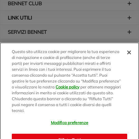
BENNET CLUB
LINK UTILI
SERVIZI BENNET
L'AZIENDA
Questo sito utilizza cookie per migliorare la tua esperienza
di navigazione e cookie di profilazione (anche di terze
Logo Bennet
Seguici sui nostri canali
parti) per inviarti messaggi pubblicitari mirati e offrirti
servizi in linea con i tuoi interessi. Puoi esprimere il tuo
consenso cliccando sul pulsante “Accetta tutti”. Puoi
gestire le tue preferenze cliccando su “Modifica preferenze”
o visualizzare la nostra
Cookie policy
per ottenere maggiori
Scarica l'app
informazioni in merito ai cookie utilizzati da questo sito.
Chiudendo questo banner o cliccando su “Rifiuta Tutti”
puoi negare il consenso a tutti i cookie diversi da quelli
tecnici.
Modifica preferenze
BENNET S.p.A.
Sede Amministrativa e Commerciale: Via Enzo Ratti, 2 - 22070