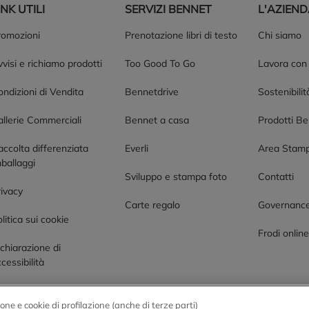
INK UTILI
SERVIZI BENNET
L'AZIEN
romozioni
Prenotazione libri di testo
Chi siamo
visi e richiamo prodotti
Too Good To Go
Lavora con
ndizioni di Vendita
Bennetdrive
Sostenibilit
allerie Commerciali
Bennet a casa
Prodotti B
accolta differenziata
Everli
Area Stam
ballaggi
Sviluppo e stampa foto
Contatti
rivacy
Carte regalo
Governanc
litica sui cookie
Frodi onlin
chiarazione di
cessibilità
one e cookie di profilazione (anche di terze parti)