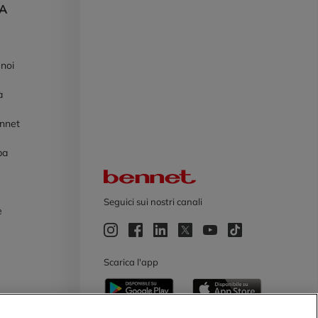
DA
 noi
à
ennet
pa
Logo Bennet
Seguici sui nostri canali
e
e
Scarica l'app