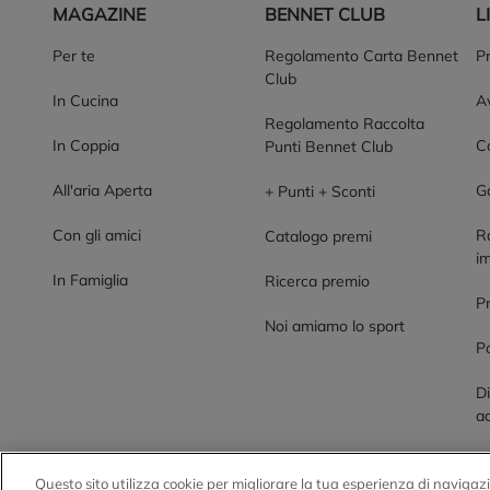
MAGAZINE
BENNET CLUB
L
Per te
Regolamento Carta Bennet
P
Club
In Cucina
Av
Regolamento Raccolta
In Coppia
Co
Punti Bennet Club
All'aria Aperta
G
+ Punti + Sconti
Con gli amici
R
Catalogo premi
im
In Famiglia
Ricerca premio
P
Noi amiamo lo sport
Po
Di
ac
Questo sito utilizza cookie per migliorare la tua esperienza di navigazi