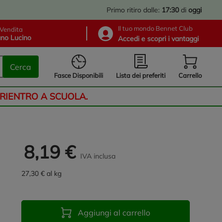
Primo ritiro dalle:
17:30
di
oggi
Il tuo mondo Bennet Club
Vendita
no Lucino
Accedi e scopri i vantaggi
Cerca
Lista dei preferiti
Fasce Disponibili
Carrello
 RIENTRO A SCUOLA.
8,19 €
IVA inclusa
27,30 € al kg
Aggiungi al carrello