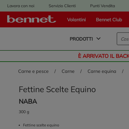
Lavora con noi
Servizio Clienti
Punti Vendita
Volantini
Bennet Club
Logo Bennet - Torna alla homepage
PRODOTTI
È ARRIVATO IL BAC
carne e pesce
/
carne
/
carne equina
/
Fettine Scelte Equino
NABA
300 g
Fettine scelte equino