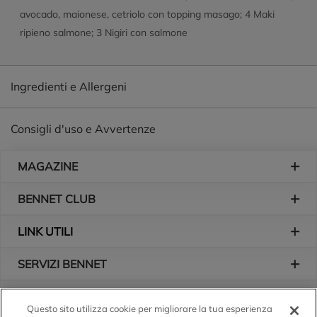
avocado, maionese, cetriolo con topping masago; 4 Maki
ripieno salmone; 3 Nigiri con salmone
Ingredienti e Allergeni
Consigli d'uso e Avvertenze
Piè di pagina
MAGAZINE
BENNET CLUB
LINK UTILI
SERVIZI BENNET
L'AZIENDA
Questo sito utilizza cookie per migliorare la tua esperienza