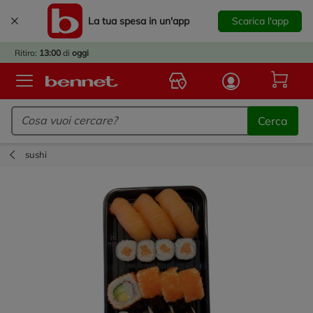
La tua spesa in un'app
Scarica l'app
È
IVATO
Ritiro:
13:00
di
oggi
BACK
TO
Logo Bennet - Torna alla homepage
OOL!
Cerca
OPRI
ERTE
sushi
E
DOTTI
R IL
NTRO
A
OLA.