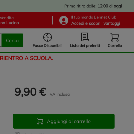
Primo ritiro dalle:
12:00
di
oggi
Il tuo mondo Bennet Club
Vendita
no Lucino
Accedi e scopri i vantaggi
Cerca
Lista dei preferiti
Fasce Disponibili
Carrello
 RIENTRO A SCUOLA.
9,90 €
IVA inclusa
Aggiungi al carrello