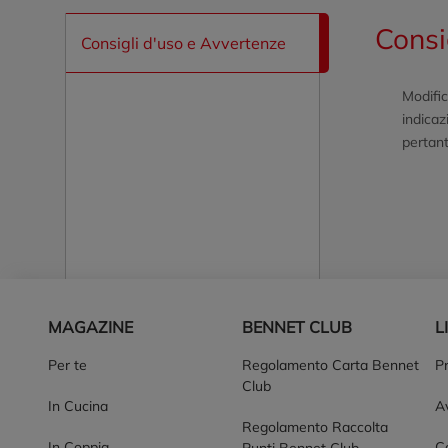
Consi
Consigli d'uso e Avvertenze
Modific
indicaz
pertant
Piè di pagina
MAGAZINE
BENNET CLUB
L
Per te
Regolamento Carta Bennet
P
Club
In Cucina
Av
Regolamento Raccolta
In Coppia
Co