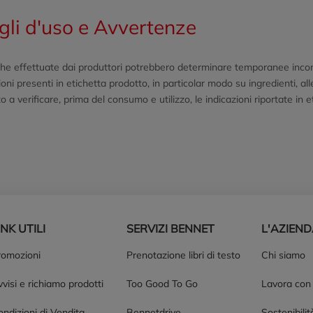
gli d'uso e Avvertenze
he effettuate dai produttori potrebbero determinare temporanee incongr
ioni presenti in etichetta prodotto, in particolar modo su ingredienti, a
o a verificare, prima del consumo e utilizzo, le indicazioni riportate in 
INK UTILI
SERVIZI BENNET
L'AZIEN
romozioni
Prenotazione libri di testo
Chi siamo
visi e richiamo prodotti
Too Good To Go
Lavora con
ndizioni di Vendita
Bennetdrive
Sostenibilit