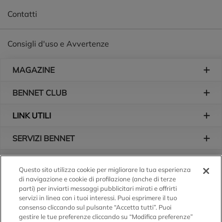
Contatti
Consigli d'uso e Avvertenze
Piè di pagina
MAGAZINE
BENNET CLUB
LINK UTILI
SERVIZI BENNET
L'AZIENDA
Questo sito utilizza cookie per migliorare la tua esperienza
di navigazione e cookie di profilazione (anche di terze
Logo Bennet
Seguici sui nostri canali
parti) per inviarti messaggi pubblicitari mirati e offrirti
servizi in linea con i tuoi interessi. Puoi esprimere il tuo
consenso cliccando sul pulsante “Accetta tutti”. Puoi
gestire le tue preferenze cliccando su “Modifica preferenze”