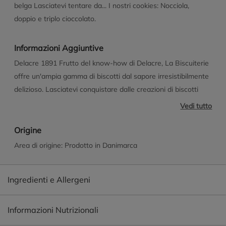
belga Lasciatevi tentare da... I nostri cookies: Nocciola,
doppio e triplo cioccolato.
Informazioni Aggiuntive
Delacre 1891 Frutto del know-how di Delacre, La Biscuiterie
offre un'ampia gamma di biscotti dal sapore irresistibilmente
delizioso. Lasciatevi conquistare dalle creazioni di biscotti
raffinati, ispirati alla tradizione pasticcera francese e abbinati
Vedi tutto
all'inimitabile cioccolato belga, per un'esperienza ricca.
Origine
Area di origine: Prodotto in Danimarca
Ingredienti e Allergeni
Informazioni Nutrizionali