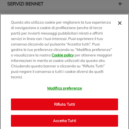
SERVIZI BENNET
L'AZIENDA
Questo sito utilizza cookie per migliorare la tua esperienza
di navigazione e cookie di profilazione (anche di terze
Logo Bennet
Seguici sui nostri canali
parti) per inviarti messaggi pubblicitari mirati e offrirti
servizi in linea con i tuoi interessi. Puoi esprimere il tuo
consenso cliccando sul pulsante “Accetta tutti”. Puoi
gestire le tue preferenze cliccando su “Modifica preferenze”
o visualizzare la nostra
Cookie policy
per ottenere maggiori
Scarica l'app
informazioni in merito ai cookie utilizzati da questo sito.
Chiudendo questo banner o cliccando su “Rifiuta Tutti”
puoi negare il consenso a tutti i cookie diversi da quelli
tecnici.
Modifica preferenze
BENNET S.p.A.
Sede Amministrativa e Commerciale: Via Enzo Ratti, 2 - 22070
Rifiuta Tutti
Montano Lucino (CO)
Capitale Sociale € 12.310.020,00 i.v. C.F./P.IVA e R.I. di Milano,
Monza Brianza e Lodi 07071700152 - REA MI 1137002 -
Accetta Tutti
Bennet.com v2.0 - © 1999/2021