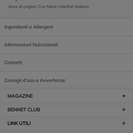
Tecnologie Agro-Alimentari dell'Alma Mater Studiorum -
Area di origine: Con Miele millefiori italiano
Università di Bologna. Scopri di più su
mulinobianco.it/lacartadelmulino Il buono che non vedi - Tutti
i nostri biscotti sono senza grassi idrogenati e senza
Ingredienti e Allergeni
coloranti. Sono inoltre preparati senza l'utilizzo di
conservanti. Si raccomanda di tenerli in un luogo fresco e
Informazioni Nutrizionali
asciutto.
Contatti
Consigli d'uso e Avvertenze
Piè di pagina
MAGAZINE
BENNET CLUB
LINK UTILI