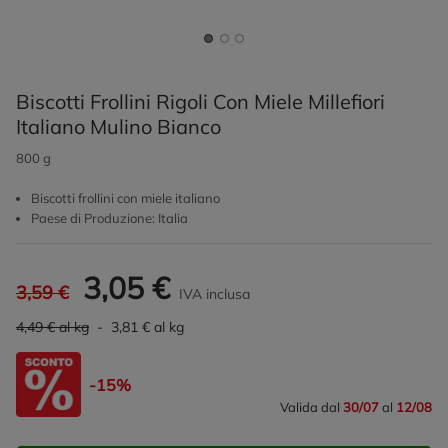
Biscotti Frollini Rigoli Con Miele Millefiori
Italiano Mulino Bianco
800 g
Biscotti frollini con miele italiano
Paese di Produzione: Italia
3,05 €
3,59 €
IVA inclusa
4,49 € al kg
- 3,81 € al kg
-15%
Valida dal
30/07
al
12/08