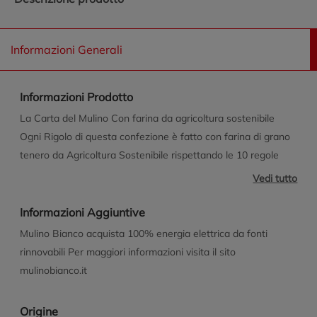
Informazioni Generali
Informazioni Prodotto
La Carta del Mulino Con farina da agricoltura sostenibile
Ogni Rigolo di questa confezione è fatto con farina di grano
tenero da Agricoltura Sostenibile rispettando le 10 regole
della Carta del Mulino. La Carta del Mulino è il nostro
Vedi tutto
disciplinare per la coltivazione sostenibile del grano tenero
redatto insieme al WWF. Porta qualità nei prodotti, supporta
Informazioni Aggiuntive
il lavoro della comunità di agricoltori e protegge la
Mulino Bianco acquista 100% energia elettrica da fonti
biodiversità favorendo anche gli insetti impollinatori. Insieme
rinnovabili Per maggiori informazioni visita il sito
per un grano tenero sostenibile La Carta del Mulino prevede
mulinobianco.it
il rispetto dei criteri di sostenibilità ISCC Plus ed è stata
scritta insieme al WWF e al Dipartimento di Scienze e
Origine