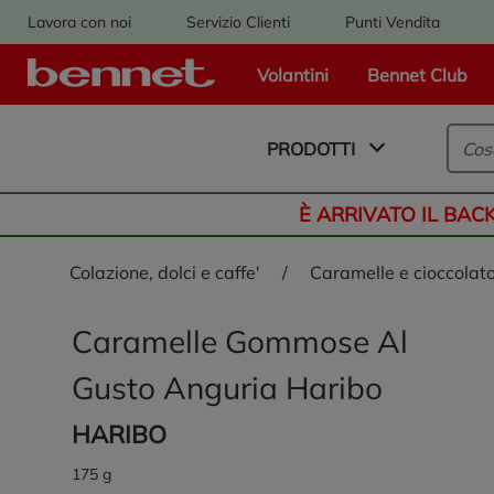
Lavora con noi
Servizio Clienti
Punti Vendita
Volantini
Bennet Club
Logo Bennet - Torna alla homepage
PRODOTTI
È ARRIVATO IL BAC
colazione, dolci e caffe'
/
caramelle e cioccolat
Caramelle Gommose Al
Gusto Anguria Haribo
HARIBO
175 g