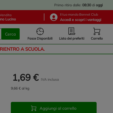
Primo ritiro dalle:
08:30
di
oggi
Il tuo mondo Bennet Club
Vendita
no Lucino
Accedi e scopri i vantaggi
Cerca
Lista dei preferiti
Fasce Disponibili
Carrello
 RIENTRO A SCUOLA.
1,69 €
IVA inclusa
9,66 € al kg
Aggiungi al carrello