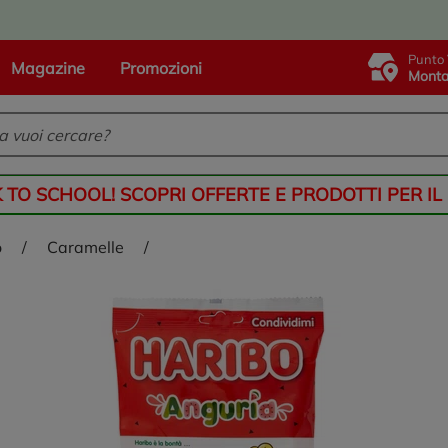
Punto 
Magazine
Promozioni
Monta
K TO SCHOOL! SCOPRI OFFERTE E PRODOTTI PER IL
o
/
caramelle
/