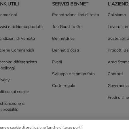
INK UTILI
SERVIZI BENNET
L'AZIEN
romozioni
Prenotazione libri di testo
Chi siamo
visi e richiamo prodotti
Too Good To Go
Lavora con
ndizioni di Vendita
Bennetdrive
Sostenibilit
allerie Commerciali
Bennet a casa
Prodotti B
accolta differenziata
Everli
Area Stam
ballaggi
Sviluppo e stampa foto
Contatti
rivacy
Carte regalo
Governanc
litica sui cookie
Frodi onlin
chiarazione di
cessibilità
one e cookie di profilazione (anche di terze parti)