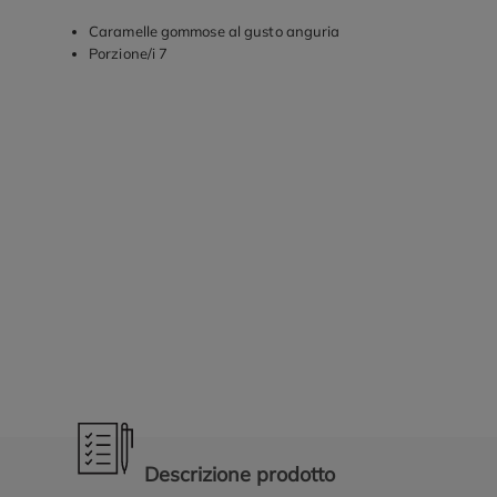
Caramelle gommose al gusto anguria
Porzione/i 7
Promozioni in evidenza
Descrizione prodotto