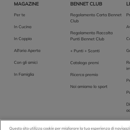
MAGAZINE
BENNET CLUB
L
Per te
Regolamento Carta Bennet
P
Club
In Cucina
Av
Regolamento Raccolta
In Coppia
Co
Punti Bennet Club
All'aria Aperta
G
+ Punti + Sconti
Con gli amici
R
Catalogo premi
im
In Famiglia
Ricerca premio
P
Noi amiamo lo sport
Po
Di
ac
Questo sito utilizza cookie per migliorare la tua esperienza di navigazi