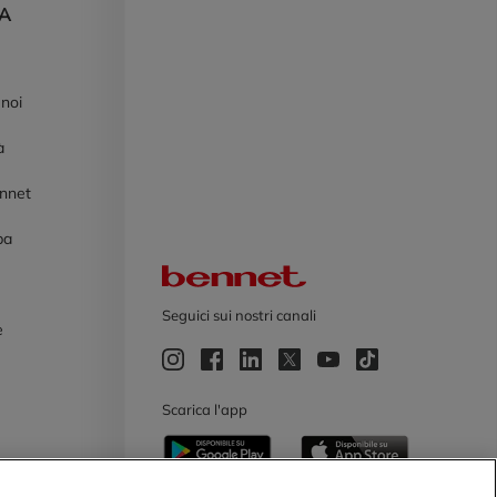
DA
 noi
à
ennet
pa
Logo Bennet
Seguici sui nostri canali
e
e
Scarica l'app