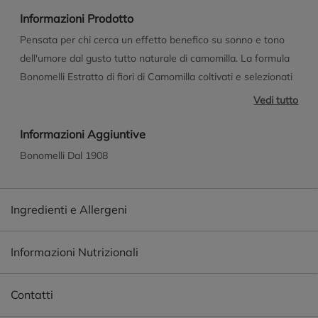
Informazioni Prodotto
Pensata per chi cerca un effetto benefico su sonno e tono
dell'umore dal gusto tutto naturale di camomilla. La formula
Bonomelli Estratto di fiori di Camomilla coltivati e selezionati
con cura. Griffonia Simplicifolia, una pianta sempreverde che
Vedi tutto
contribuisce a regolare il normale tono dell'umore e a favorire
un riposo tranquillo. Melatonina per ridurre il tempo di
Informazioni Aggiuntive
addormentamento (l'effetto benefico si ottiene con
Bonomelli Dal 1908
l'assunzione, poco prima di coricarsi, di 1 mg di melatonina).
Senza zuccheri e senza edulcoranti. Si scioglie ed esplica il
suo effetto sia in acqua calda sia in acqua fredda. Estratto
Ingredienti e Allergeni
ottenuto dai migliori fiori di camomilla, immediatamente
solubile. Dal sapore delicato, è ideale per addormentarsi in
Informazioni Nutrizionali
fretta (melatonina) e svegliarsi con il normale tono dell'umore
(griffonia).
Contatti