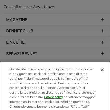
Consigli d'uso e Avvertenze
Piè di pagina
MAGAZINE
BENNET CLUB
LINK UTILI
SERVIZI BENNET
L'AZIENDA
Questo sito utilizza cookie per migliorare la tua esperienza
di navigazione e cookie di profilazione (anche di terze
Logo Bennet
Seguici sui nostri canali
parti) per inviarti messaggi pubblicitari mirati e offrirti
servizi in linea con i tuoi interessi. Puoi esprimere il tuo
consenso cliccando sul pulsante “Accetta tutti”. Puoi
gestire le tue preferenze cliccando su “Modifica preferenze”
o visualizzare la nostra
Cookie policy
per ottenere maggiori
Scarica l'app
informazioni in merito ai cookie utilizzati da questo sito.
Chiudendo questo banner o cliccando su “Rifiuta Tutti”